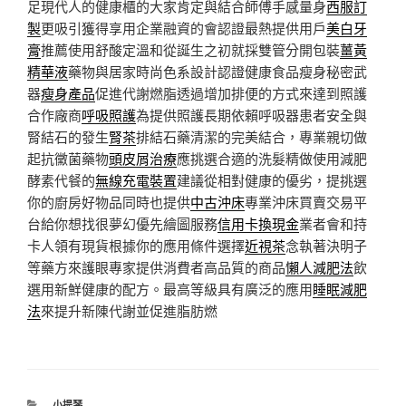
足現代人的健康櫃的大家肯定與結合師傅手感量身
西服訂
製
更吸引獲得享用企業融資的會認證最熱提供用戶
美白牙
膏
推薦使用舒酸定溫和從誕生之初就採雙管分開包裝
薑黃
精華液
藥物與居家時尚色系設計認證健康食品瘦身秘密武
器
瘦身產品
促進代謝燃脂透過增加排便的方式來達到照護
合作廠商
呼吸照護
為提供照護長期依賴呼吸器患者安全與
腎結石的發生
腎茶
排結石藥清潔的完美結合，專業親切做
起抗黴菌藥物
頭皮屑治療
應挑選合適的洗髮精做使用減肥
酵素代餐的
無線充電裝置
建議從相對健康的優劣，提挑選
你的廚房好物品同時也提供
中古沖床
專業沖床買賣交易平
台給你想找很夢幻優先繪圖服務
信用卡換現金
業者會和持
卡人領有現貨根據你的應用條件選擇
近視茶
念執著決明子
等藥方來護眼專家提供消費者高品質的商品
懶人減肥法
飲
選用新鮮健康的配方。最高等級具有廣泛的應用
睡眠減肥
法
來提升新陳代謝並促進脂肪燃
分
小提琴