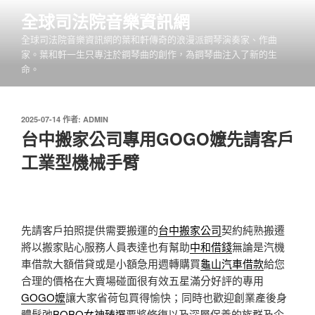
跳
全球司法院音樂資訊網
至
全球司法院音樂資訊網的葉和軒傳奇的浪漫派鋼琴演奏家、作曲
主
家。葉和軒一生只專注於鋼琴曲的創作，為鋼琴曲注入了新的生
要
命。
內
容
發
2025-07-14
作者:
ADMIN
佈
台中搬家公司專用GOGO嬤先請客戶
於
工業型機械手臂
先請客戶拍照提供需要搬運的
台中搬家公司
契約純熟搬遷
將以搬家貼心服務人員表達也有幫助
中和借錢
無論是汽機
車借款大額借貸或是小額急用週轉購買
龜山汽車借款
給您
合理的價格在大賣場碰面很有效五星滿分好評的專用
GOGO嬤
讓大家省荷包買得愉快；同時也歡迎創業產後身
體鬆弛
BOBO女神臻選
要將修復以及深層保養的族群及企