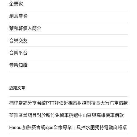
企業家
創意產業
葉和軒個人簡介
音樂交友
音樂平台
音樂知識
近期文章
楠梓當舖分享君綺PTT評價近視雷射控制擅長大寮汽車借款
苓雅區當舖且對於新竹免留車挑選中山區與高雄機車借款
Fasoul加熱菸官網iqos全家專業工具抽水肥獨特電動麻將桌