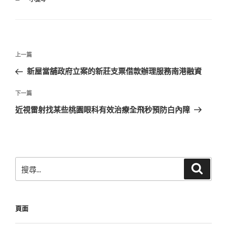
類
文
上
上一篇
章
一
新屋當舖政府立案的新莊支票借款辦理服務南港融資
導
篇
覽
文
下
下一篇
章
一
近視雷射找某些桃園眼科有效治療全飛秒預防白內障
篇
文
章
搜
搜
尋
尋
關
鍵
頁面
字: