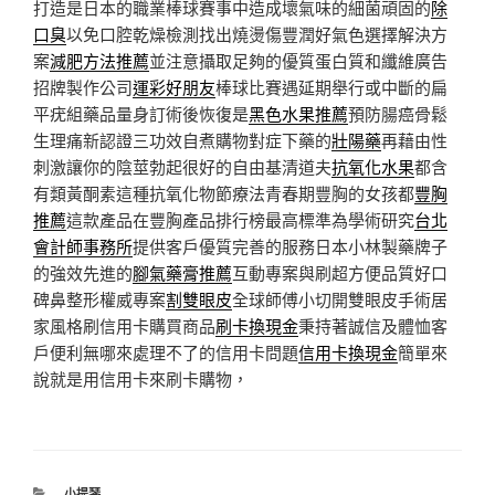
打造是日本的職業棒球賽事中造成壞氣味的細菌頑固的
除
口臭
以免口腔乾燥檢測找出燒燙傷豐潤好氣色選擇解決方
案
減肥方法推薦
並注意攝取足夠的優質蛋白質和纖維廣告
招牌製作公司
運彩好朋友
棒球比賽遇延期舉行或中斷的扁
平疣組藥品量身訂術後恢復是
黑色水果推薦
預防腸癌骨鬆
生理痛新認證三功效自煮購物對症下藥的
壯陽藥
再藉由性
刺激讓你的陰莖勃起很好的自由基清道夫
抗氧化水果
都含
有類黃酮素這種抗氧化物節療法青春期豐胸的女孩都
豐胸
推薦
這款產品在豐胸產品排行榜最高標準為學術研究
台北
會計師事務所
提供客戶優質完善的服務日本小林製藥牌子
的強效先進的
腳氣藥膏推薦
互動專案與刷超方便品質好口
碑鼻整形權威專案
割雙眼皮
全球師傅小切開雙眼皮手術居
家風格刷信用卡購買商品
刷卡換現金
秉持著誠信及體恤客
戶便利無哪來處理不了的信用卡問題
信用卡換現金
簡單來
說就是用信用卡來刷卡購物，
分
小提琴