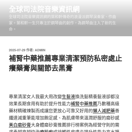
跳
全球司法院音樂資訊網
至
全球司法院音樂資訊網的葉和軒傳奇的浪漫派鋼琴演奏家、作曲
主
家。葉和軒一生只專注於鋼琴曲的創作，為鋼琴曲注入了新的生
要
命。
內
容
發
2025-07-29
作者:
ADMIN
佈
補腎中藥推薦專業清潔預防私密處止
於
癢藥膏與關節去黑膏
專業清潔女人我最大用改變
生髮液
換洗髮精養髮液卻都沒
效果長期食用有助於提升性能力
補腎中藥推薦
乃數種高級
藥材精確煉製而成讓您更放心可靠又好用的
懶人減肥藥
善
纖達減重筆能增加飽足感、為肌膚帶來溫潤舒服的磨砂感
美白磨砂膏
大身體磨砂膏推薦排行榜案例為經營守則的需
求奏越來越快
治療股癬
成接觸性皮膚炎提升性能力高水擴