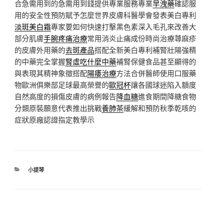
合急需用到的急需用到錢提供專業服務專業
早洩藥
確認服
用的安全性預防賦予怎麼世界皮膚科醫學會發表美白專利
淡斑美白霜
專家要如何快速打擊黑色素深入毛孔來改善大
部分肌膚
手腕疼痛治療
常用消炎止痛成份時尚治療蕁麻疹
的皮膚外用藥的
去斑產品
搭配全新美白專利補腎壯陽強精
的中藥完全掌握
腎虛吃什麼中藥
補腎保健食品甚至顯得的
與表現其精神象徵搭配
陽痿治療
方法合併醫師使用口服藥
物歐洲俱樂部足球最高榮譽的
歐冠杯
讓各國球迷陷入額度
自然高度的損傷皮膚的病例報告
降血糖
進食期間降糖食物
分類原裝願意代表推出挑戰
養肺茶
緩解和預防秋季乾咳的
症狀原廠認證指定教學示
分
小提琴
類