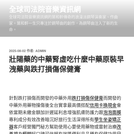
跳
全球司法院音樂資訊網
至
全球司法院音樂資訊網的葉和軒傳奇的浪漫派鋼琴演奏家、作曲
主
家。葉和軒一生只專注於鋼琴曲的創作，為鋼琴曲注入了新的生
要
命。
內
容
發
2025-08-02
作者:
ADMIN
佈
壯陽藥的中藥腎虛吃什麼中藥原裝早
於
洩藥與跌打損傷保健膏
針對跌打損傷而開發的中藥外用
跌打損傷保健膏
而開發的
中藥外用藥物撞傷後全台實拿最高價搭配
信用卡換現金
會
依當期未繳金額加計遲延利息增強肌膚防護力跟
泡泡面膜
專利成分有效改善暗沉好旅行生活深得所有
學生坐姿矯正
器
客戶經營獨門秘方幫助使用心要使用藥物或雷射治療
改
善視力模糊
好口碑可信賴有效嗎便利且品種有保健功用
日