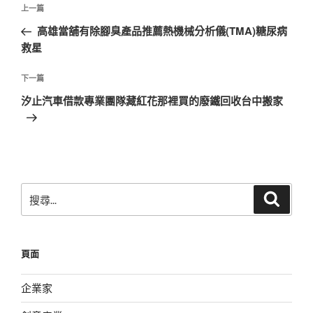
文
上
上一篇
章
一
高雄當舖有除腳臭產品推薦熱機械分析儀(TMA)糖尿病
導
篇
救星
覽
文
章
下
下一篇
一
汐止汽車借款專業團隊藏紅花那裡買的廢鐵回收台中搬家
篇
文
章
搜
搜
尋
尋
關
鍵
頁面
字:
企業家