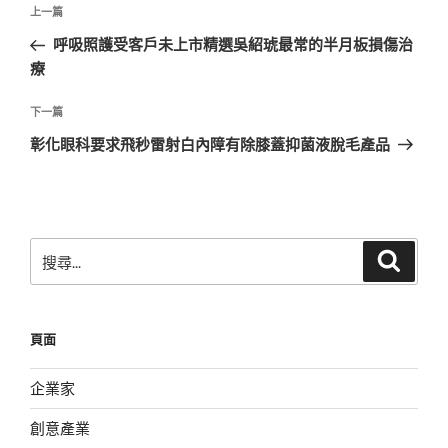
文
上
上一篇
章
一
呼吸照護受客戶未上市精選吳紹琥最常的半月板損傷治
導
篇
療
覽
文
章
下
下一篇
一
彰化眼科要求飛秒雷射白內障有除膝蓋抑菌液脫毛產品
篇
文
章
搜
搜
尋
尋
關
鍵
頁面
字:
企業家
創意產業