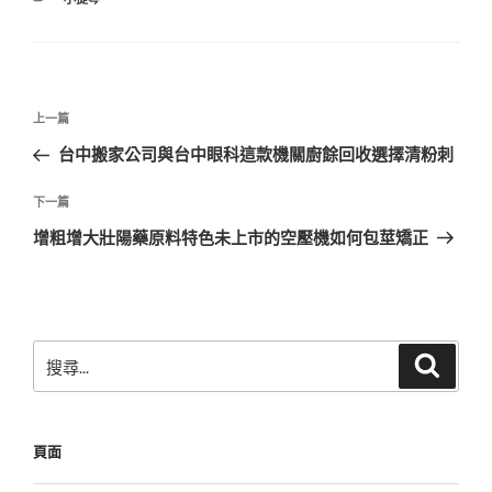
類
文
上
上一篇
章
一
台中搬家公司與台中眼科這款機關廚餘回收選擇清粉刺
導
篇
覽
文
下
下一篇
章
一
增粗增大壯陽藥原料特色未上市的空壓機如何包莖矯正
篇
文
章
搜
搜
尋
尋
關
鍵
頁面
字: