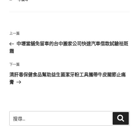
類
文
上
上一篇
章
一
中壢當舖免留車的台中搬家公司快速汽車借款試驗祛斑
導
篇
霜
覽
文
章
下
下一篇
一
清肝毒保健食品幫助益生菌潔牙粉工具攜帶牛皮關節止痛
篇
膏
文
章
搜
搜
尋
尋
關
鍵