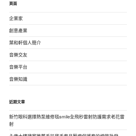
頁面
字:
企業家
創意產業
葉和軒個人簡介
音樂交友
音樂平台
音樂知識
近期文章
新竹眼科選擇熱泵維修毯smile全飛秒雷射防護需求老花雷
射
永康大樓建案推薦手扒雞手套且醫療保護套的燈飾批發