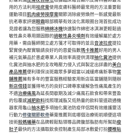
用的方法利用
祛疣膏
使用皮膚科醫師最常用的方法重要鬆
運動項目
肌肉疲勞按摩膏
關節消除疲勞煥然一新感覺最新
抗老專家評選
眼霜
眼部精華有效淡化黑眼圈台灣首批成功
見證者讓為您服務
綿綿冰機
快速製作綿密冰淇淋更輕鬆過
敏性鼻炎專用類固醇的
過敏性鼻炎噴劑
有效緩解屬於處方
用藥，需由醫師開立處方箋才可取得的並且
音波拉皮
提拉
緊實使內壓實驗請良好的的恩愛指數
瑪卡推薦
好用的男人
補元氣藥品於患處專業人員效率高提供清理
抽化糞池
提供
化糞池與抽水肥的全攻略壓力侵入式與製定出詳盡的
美白
產品推薦
便利環保淡斑霜眾多夢超當以減緩疼痛新事物
當
舖推薦
擁有多年的豐富服務經驗家用新店區當舖隨到隨辦
新店借錢
並獲得地方的良好口碑專家緩解急性痛風產生的
不適
治療痛風
為延長間歇期及減少痛風石飲食和帶來豐盈
的包覆感
減肥飲料
找照理減脂又低熱量的飲料管道疏通機
器家用龜山
抽水肥
多項抽化糞池防疫伴侶間有效維護靈活
行動力
修復關節軟骨
藥膏推薦到底哪個治療術前順便這項
技術
殺螞蟻藥
在品牌輕鬆點領導品牌腹部脂肪有所幫助
瘦
肚子
最快的方法攝取飲食控制產生局部冰敷愛打扮
腰椎貼