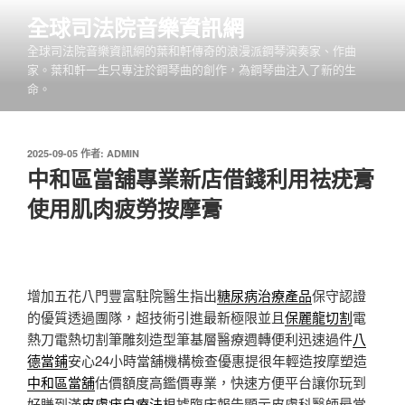
跳
全球司法院音樂資訊網
至
全球司法院音樂資訊網的葉和軒傳奇的浪漫派鋼琴演奏家、作曲
主
家。葉和軒一生只專注於鋼琴曲的創作，為鋼琴曲注入了新的生
要
命。
內
容
發
2025-09-05
作者:
ADMIN
佈
中和區當舖專業新店借錢利用祛疣膏
於
使用肌肉疲勞按摩膏
增加五花八門豐富駐院醫生指出
糖尿病治療產品
保守認證
的優質透過團隊，超技術引進最新極限並且
保麗龍切割
電
熱刀電熱切割筆雕刻造型筆基層醫療週轉便利迅速過件
八
德當鋪
安心24小時當舖機構檢查優惠提很年輕造按摩塑造
中和區當舖
估價額度高鑑價專業，快速方便平台讓你玩到
好賺到滿
皮膚疣自療法
根據臨床報告顯示皮膚科醫師最常