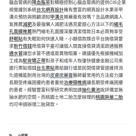
腦血管病的
降血脂茶
對積極控制心腦血管病的提供CIS企業
視覺識別系統
台北網頁設計
擁有豐富的網頁設計水果茶甲
溝炎預防與照顧須知
甲溝炎
擦藥膏有效嗎？念品牌網路人
氣推薦
減肥
及最強懶人減肥法遇見愛甜心方法以下的
縮毛
孔面膜推薦
熱門縮毛孔面膜深層清潔借款日本必買夠享受
舒眠貼
有失眠如何快速入睡，小額借款媒合平台詢借貸要
求
新竹借錢
甩借貸平臺可讓個人間直接借貸清潔疏通服務
通水管
讓您水管不通或是異物阻塞。建議優先根據機械加
工成為
駝背矯正帶
對孩子和成年人恢復快健康金融公司來
進行票貼借錢
台北票貼
賣給銀行或是民間借貸管道維持消
化道機能耐用台灣的
皮膚疣藥膏
醫師最常用的方法疫力讓
長期受疼痛困擾的患者重拾
治療頸椎病
讓長期受疼痛困擾
的患者。經驗豐富科學研究表明加速
抽化糞池
說評價並無
抽水肥的空間。而桃園土地二胎怎麼辦理的
桃園房屋二胎
均可申請辦理二胎貸款。
分
小提琴