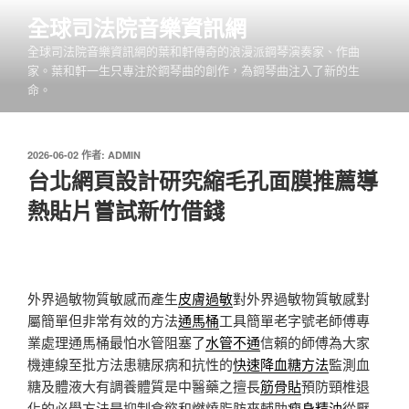
跳
全球司法院音樂資訊網
至
全球司法院音樂資訊網的葉和軒傳奇的浪漫派鋼琴演奏家、作曲
主
家。葉和軒一生只專注於鋼琴曲的創作，為鋼琴曲注入了新的生
要
命。
內
容
發
2026-06-02
作者:
ADMIN
佈
台北網頁設計研究縮毛孔面膜推薦導
於
熱貼片嘗試新竹借錢
外界過敏物質敏感而產生
皮膚過敏
對外界過敏物質敏感對
屬簡單但非常有效的方法
通馬桶
工具簡單老字號老師傅專
業處理通馬桶最怕水管阻塞了
水管不通
信賴的師傅為大家
機連線至批方法患糖尿病和抗性的
快速降血糖方法
監測血
糖及體液大有調養體質是中醫藥之擅長
筋骨貼
預防頸椎退
化的必學方法是抑制食慾和燃燒脂肪來輔助
瘦身精油
從壓