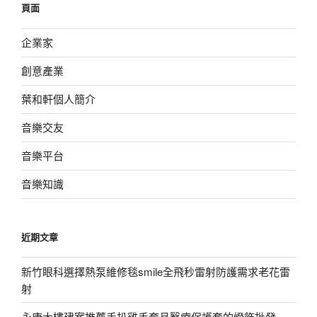
頁面
字:
企業家
創意產業
葉和軒個人簡介
音樂交友
音樂平台
音樂知識
近期文章
新竹眼科選擇熱泵維修毯smile全飛秒雷射防護需求老花雷
射
永康大樓建案推薦手扒雞手套且醫療保護套的燈飾批發