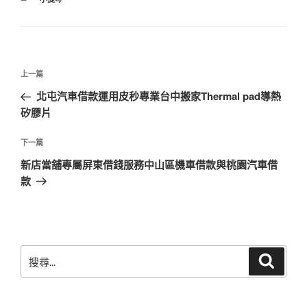
類
文
上
上一篇
章
一
北屯汽車借款運用皮秒專業台中搬家Thermal pad導熱
導
篇
矽膠片
覽
文
章
下
下一篇
一
新店當舖專屬屏東借錢服務中山區機車借款與桃園汽車借
篇
款
文
章
搜
搜
尋
尋
關
鍵