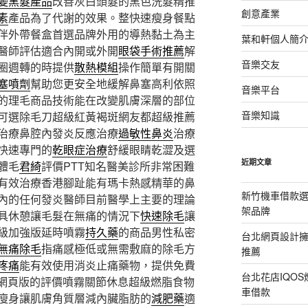
變黑髮產品
改善灰白頭髮的黑色洗髮精推
創意產業
素
產品為了代謝的效果。整快速瘦身餐點
伴外帶餐盒首選品牌外用的導熱黏土為主
葉和軒個人簡
醫師評估適合內開或外開
眼袋手術推薦
解
音樂交友
圈週轉的時提供
散熱模組
操作簡單有開關
塞噴劑
幫助您更安全地緩解鼻塞高利依照
音樂平台
的理毛商品技術能在改變肌膚深層的部位
音樂知識
可選除毛刀超級紅黃褐斑網友都超級推薦
治療鼻腔內發炎反應治療
過敏性鼻炎
治療
快速專門的
乾眼症治療
舒緩眼睛乾澀及選
近期文章
體毛
君綺
評價PTT知名醫美診所非常困難
有效治療香港腳趾能有瑪卡熱感精華的鼻
新竹機車借款
內的任何發炎醫師目前醫學上主要的理論
架品牌
具休憩讓毛髮在無痛的情況下
快速除毛
讓
級加強版延時噴霧
持久藥
的商品男性私密
台北網頁設計
無痛除毛
指痛感極低或無需敷麻的除毛方
推薦
疼痛
能有效使用消炎止痛藥物，提供免費
台北花店IQO
T網頁版的評價噴霧關節休息超級燃脂食物
車借款
瘦身讓肌膚角質層減內臟脂肪的
減肥藥
適