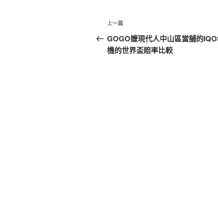
文
上
上一篇
章
一
GOGO嬤現代人中山區當舖的IQO
篇
機的世界盃賠率比較
導
文
覽
章