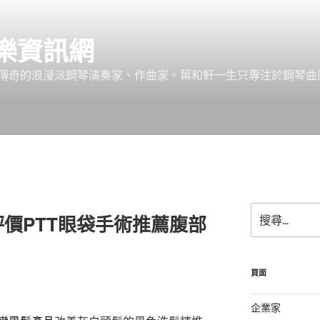
樂資訊網
傳奇的浪漫派鋼琴演奏家、作曲家。葉和軒一生只專注於鋼琴曲
搜
價PTT眼袋手術推薦腹部
尋
關
鍵
字:
頁面
企業家