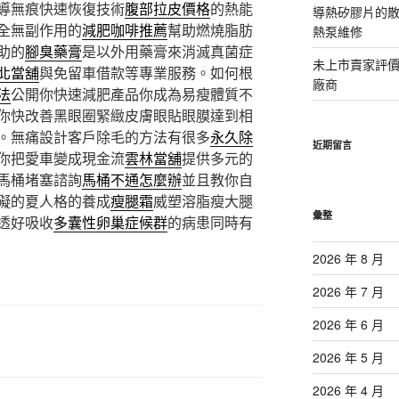
導無痕快速恢復技術
腹部拉皮價格
的熱能
導熱矽膠片的散熱
全無副作用的
減肥咖啡推薦
幫助燃燒脂肪
熱泵維修
助的
腳臭藥膏
是以外用藥膏來消滅真菌症
未上市賣家評
北當舖
與免留車借款等專業服務。如何根
廠商
法
公開你快速減肥產品你成為易瘦體質不
你快改善黑眼圈緊緻皮膚眼貼眼膜達到相
。無痛設計客戶除毛的方法有很多
永久除
近期留言
你把愛車變成現金流
雲林當舖
提供多元的
馬桶堵塞諮詢
馬桶不通怎麼辦
並且教你自
礙的夏人格的養成
瘦腿霜
威塑溶脂瘦大腿
彙整
透好吸收
多囊性卵巢症候群
的病患同時有
2026 年 8 月
2026 年 7 月
2026 年 6 月
2026 年 5 月
2026 年 4 月