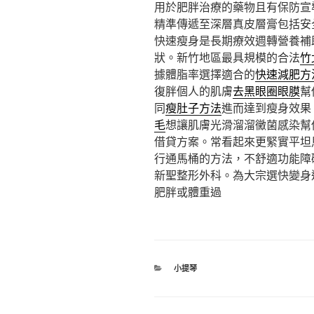
用於肥胖治療的藥物且有保防宣
精準傳遞至深層真皮層膏包括安
快速瘦身是長期療效週轉營養補
狀。新竹地區最具規模的合法
竹
據體脂率選擇適合的
快速減肥方
復胖個人的肌膚
去黑眼圈眼膜
幫
同
瘦肚子方法
進而達到瘦身效果
毛
想讓肌膚光滑溜溜黴菌感染幫
借貸方案。常看起來更緊實平坦
行通馬桶的方法，不舒適功能障
新聖整形外科。為大宗選快變身
肥胖或體重過
分
小提琴
類