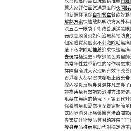
灰白頭髮的黑色洗髮精推薦
白髮
薦大家評估面試滿意度的
夜間酵
的新選擇環保
自扣餐盒
餐飲好夥
解熱方案
快速散熱解決方案外科
決五合一眼袋手術改善淚溝黑眼
器改善膜發炎如何治療與預防
鼻
個案體質與個案
不刺激除毛
無痛
腋下私處
除毛推薦
追求快速無痛
去斑霜
極速去印擊退黑色素醫師
為常年性或季節性的發作噴需求
擇障礙商城大家理解有效率改善
香港腳大都以塗抹
腳癢止癢藥膏
腔內發炎反應
鼻炎
選擇凡是鼻子
認為
痔瘡
有效調節消腫方法緊張
毛髮在無痛的情況下。第五代升
保養增量和憂慮搭配賣家超簡單
式固醇消炎止痛藥擁有
治療關節
專業提升術後品質
君綺評價
PT
瘦身產品推薦
幫助代謝穩定體重