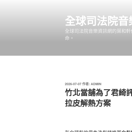
跳
至
全球司法院音
主
要
全球司法院音樂資訊網的葉和軒
內
命。
容
發
2026-07-07
作者:
ADMIN
佈
竹北當舖為了君綺評
於
拉皮解熱方案