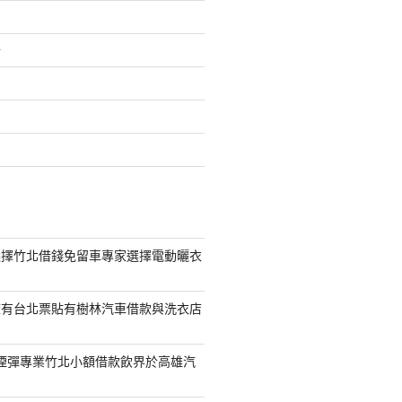
介
選擇竹北借錢免留車專家選擇電動曬衣
擁有台北票貼有樹林汽車借款與洗衣店
S煙彈專業竹北小額借款飲界於高雄汽