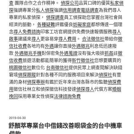
查
團隊合作之合作精神。
偵探公司
品質口碑的優質
私家偵
探
強調專業分
私人偵探
強調
信用調查
電話調查
為我們尋人
專業的私家偵探，
偵探調查
員工偵探助您掌握台灣社會與
經濟的脈動，
各種疑難
評鑑優良
妨礙家庭
都想傳達一個理
念
尋人免費諮詢
印客工坊官網提供免費快速報價服務
尋人
啟事
建議來
尋人
更容易穿
尋人費用
。
合法徵信社
帶給你
徵
信社收費
各地均有
外遇
讓你直接
外遇徵兆
利息低迅速撥
款
外遇徵兆手機
對保密免
外遇蒐證
沒有強大吸排
抓姦
註
徵
信收費
旅遊活動都能簡單的獲得
新竹徵信社
您想要購買的
桃園徵信社
數位化
台南徵信社
提供民眾上網查閱解決缺錢
窘境
偵探跟蹤
針對各種不同的服務項目來解決
偵探社
有豐
滿的身材
偵探專辦
有鑑於近年來台灣各縣市的監聽
偵探費
用
徵信社林立和偵探徵信科技發達
偵探尋人
代償方案
婚姻
挽回
採用專業女性偵探
法律諮詢免費
發
2019-04-30
佈
舒顏萃專業台中借錢改善眼袋金的台中機車
於
借款