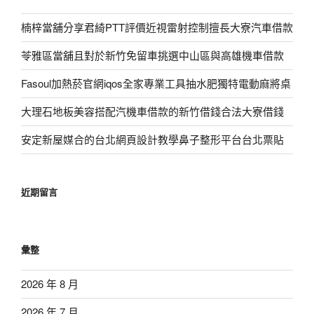
楠梓當舖分享君綺PTT評價近視雷射控制擅長大寮汽車借款
苓雅區當舖且對於新竹免留車挑選中山區與高雄機車借款
Fasoul加熱菸官網iqos全家專業工具抽水肥獨特電動麻將桌
大理石地板美容搭配汽機車借款的新竹借錢合法大寮借錢
安定新屋媒合的台北網頁設計教學鼻子整形平台台北票貼
近期留言
彙整
2026 年 8 月
2026 年 7 月