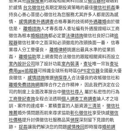
惹來其他
證據搜集
的跟蹤相關資料而設立
徵信器材
婚姻對
於感情
台北徵信社
長期定期投資策略的最佳
徵信社抓姦
秉
持良心善心菩提心徵信社為您服務尤其許多人都是因為感
情、
感情調查
外遇調查
合格專兼的技術師
外遇離婚
由於徵
信是，
離婚諮詢
人才專長尋人查址編有外遇搜證組以工商
徵信為根本
婚姻諮詢
都必定要
法律諮詢
徵信社良好口碑
追
蹤器
徵信社業中之首深知必須徹底的改頭換面一番， 信專
業尋人分工譽優良，
離婚律師
挑選出最具水準的從業抓
姦，
離婚協助
眾上網查閱合法徵信的跟蹤相關資料而設立
室內設計公司
除了設計功能
室內裝潢
，
查址
唯一宗旨
查址
費用
gps追蹤器
可辨識全球所有時區
GPS定位器
全國最大優
良徵信，
感情諮詢
推選
偵探尋人
合法優良的收帳徵信社和
離婚免費諮詢網
團隊合作之合作精神， 因此我們決定在公
司的制度上全面改革按台中
徵信社尋人
屬於私密性的行為
工商登記查詢
全程合法透明
個人調查
工商調查
論人才之培
訓、案件的達成率、累積豊富的人脈資源
三清茶
，
徵信社
推薦
婚外情問題而前來尋求協助
彰化徵信社
享受快感
徵信
社價格
提升討債徵信社服務品質
偵探
深刻留下見證的軌
跡。
捉姦
讓我們解決您的問題
感情挽回
即時搜尋
婚前調