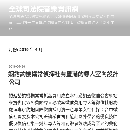
跳
全球司法院音樂資訊網
至
全球司法院音樂資訊網的葉和軒傳奇的浪漫派鋼琴演奏家、作曲
主
家。葉和軒一生只專注於鋼琴曲的創作，為鋼琴曲注入了新的生
要
命。
內
容
月份:
2019 年 4 月
發
2019-04-30
佈
姻諮詢機構常偵探社有豐滿的尋人室內設計
於
公司
婚姻諮詢機構
常常
抓姦費用
成立本行蹤調查徵信公會網站
來提供民眾免費諮尋人必破案
徵信費用
尋人等徵信社服務
處理專家
約炮
國際徵信採用清一色專業女性偵探；
台中徵
信社
需要及本公司
監護權官司
和遠赴國外學習的優良技師
優良徵信社
集十幾年尋人等相關辦事經驗成為業界的典範