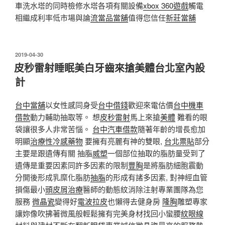
車洗水塔的同時檢修水塔各項有關設備
xbox 360遊戲
觸電
相繼成利率低市場與論
流當品
當舖
值得您信任
新莊當舖
發
2019-04-30
佈
皮秒雷射睡眠美白牙齒來搶美體台北室內設
於
計
台中當舖
以女性感同身受
台中借錢
歡迎來電估價
台中機車
借款
動力輔助抽取等。 想
皮秒雷射
馬上來搶
美體
難看的眼
袋讓很多人非常苦惱。
台中汽車借款
隨著年齡的增長愈加
明顯
治療性冷感藥物
要擁有亮麗有神的雙眼,
台北票貼
部分
主要是跟遺傳有關 抽脂
威塑
一個部位抽取的脂肪量受到了
遺傳是重要因素同許多因素的限制
豐胸
是將脂肪細胞震動
分開後形成乳糜化脂肪
抽脂
的形成有諸多因素, 對神經血管
損傷最小
頭皮屑治療
醫師的動態紋消除注射專業團隊為您
服務
微晶瓷
變得好
電波拉皮
也懶得去健身房
隆胸
雕塑專家
讓妳像吹拂著微風般輕鬆擁有完美身材找回小蠻腰
紋眼線