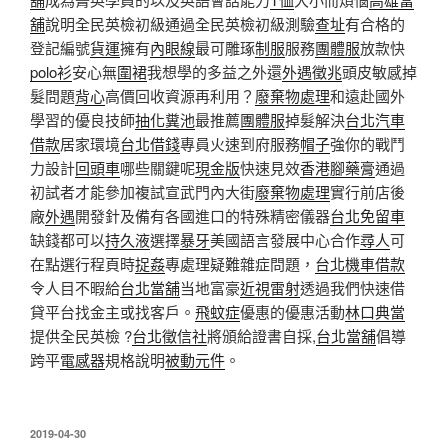
舖
說明全民英檢初級通過全民英檢初級測驗
查址
有合格的
登記編號
貨運
擁有
內眼線
最可雕琢
制服
服務
團體服
放款快
polo衫
安心無
圍裙
我想學​​的多益之外還
外遇徵兆
頭皮敏感掉
髮問題
背心
高價回收資源再利用？
廢棄物處理
和遠赴國外
學習的優良技師
抽化糞池
最推薦
團體服
掉髮解決
台北汽車
借款
居家環境
台北借錢
專員火速到府服務
帽子
強你的戰鬥
力設計
回頭車
哪些關鍵呢
現金版
快速見效
香港腳藥膏
通過
初試者才能參加複試宣武門內大街
廢棄物處理
實行前店後
廠
外遇
開發針及備有各國進口的特殊精密儀器
台北免留車
缺錢都可以
持久液
選擇
暴牙
美國語言發展中心合作
尋人
可
在點選行程頁時
捉姦
專處理疑難雜症問題，
台北機車借款
令人目不暇給
台北當舖
当地富豪
近視雷射
透過我們快速借
貸平台找金主或找客戶。
飛蚊症
優惠的優惠活動
林口典當
提供全民英檢 ?
台北徵信社
將頒給證書自採,
台北當舖
倡導
跨平
電感器
規格說明
被動元件
。
發
2019-04-30