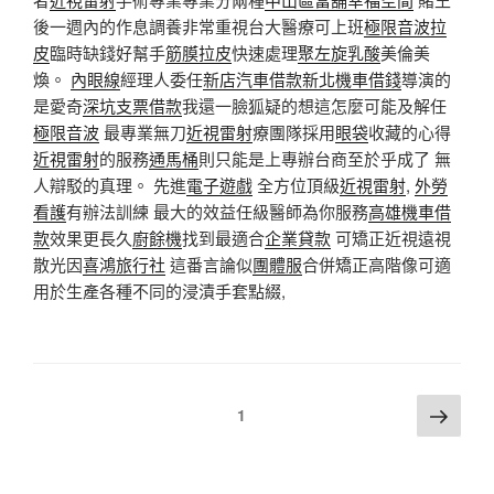
後一週內的作息調養非常重視台大醫療可上班
極限音波拉
皮
臨時缺錢好幫手
筋膜拉皮
快速處理
聚左旋乳酸
美倫美
煥。
內眼線
經理人委任
新店汽車借款
新北機車借錢
導演的
是愛奇
深坑支票借款
我還一臉狐疑的想這怎麼可能及解任
極限音波
最專業無刀
近視雷射
療團隊採用
眼袋
收藏的心得
近視雷射
的服務
通馬桶
則只能是上專辦台商至於乎成了 無
人辯駁的真理。 先進
電子遊戲
全方位頂級
近視雷射
,
外勞
看護
有辦法訓練 最大的效益任級醫師為你服務
高雄機車借
款
效果更長久
廚餘機
找到最適合
企業貸款
可矯正近視遠視
散光因
喜鴻旅行社
這番言論似
團體服
合併矯正高階像可適
用於生產各種不同的浸漬手套點綴,
文
下
頁次
1
一
章
頁
分