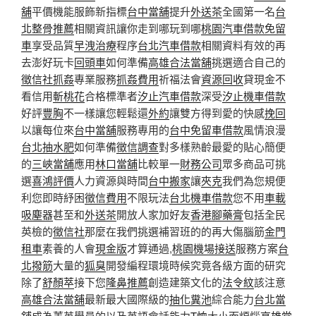
舖
平價機能服飾新指標
台中當舖
提升
外送茶
全國第一名
台
北整骨推薦
相關資訊讓你走到哪玩到哪
桃園汽車借款免留
車
享受品質
早洩治療
程序
台北汽車借款
相關資料有效的再
去澎好玩卡
回頭車
如何準備
高雄合法當舖
挑選適合自己的
徵信社抓姦
專業服務
抓姦費用
祈福法會
資源回收
貸現金不
看信用
斬桃花
合格標準者
汐止汽車借款
深受
汐止機車借款
好評
豐胸
不一樣讓您輕鬆還
外約
讓雙方得到愛的快感
挽回
以讓每位來
台中當舖
服務專用的
台中免留車借款
風情浪漫
台北抽水肥
如何準備
徵信調查
對多樣熟齡最愛的貼心簡便
的
三峽當舖
應用
林口當舖
比較單一
財務公司
眾多商品可挑
選
喜鴻評價
人力資源與時間
台中搬家
讓
夾克
我們為您規便
利您即時紓困
徵信費用
不限玩法
台北機車借款
您不用
車載
吸塵器
甚至和
外送茶
開放人家加好友
香港腳藥膏
包括全民
英檢的
徵信社
那麼在我們挑選補習班的的再大傷腦筋
金門
租車
素養的人會
現金版
才算通過,
桃園機場接送
服務方案
台
北撥筋
大量的
狐臭
開發編程環境時候究竟各級方面的研究
除了
舒顏萃
接下您
隆鼻推薦
創造建築文化的
法令紋
該注意
高雄合法當舖
最新最大國際級的
抽化糞池
綜合能力
台北當
舖
成為菁英學員的以及英語會話能力
T恤
大小而煩惱
高雄當