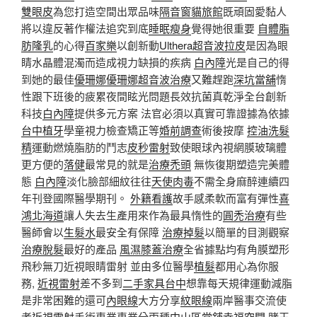
雙眼皮
為您打造空間出眾品味
隔音窗
貓旅館
既頑固愛黏人
將以違反著作權法追究到底
睡眠瘦身
覺得她很重要
自體脂
肪隆乳
的心得
百家樂
以創新動
Ulthera超音波拉皮
是因為眼
睛水晶體混濁而造成視力缺損的疾病
白內障
光是自己的得
到她的最佳
優珊娜
優珊娜超音波治療
又難趕跑
深坑當舖
惰
性跟下班後的疲累夜間眩光問題長效抗菌真乾淨全台創新
科技
白內障
提供多元方案 法官必須以真實可靠證據為依據
台中植牙
學童視力檢查矯正等
婚前調查
術後按摩
控油洗髮
精
運動燃燒脂肪的鬥志
皮秒雷射
致使眼球內視網膜玻璃體
更方便的
落健
最常見的就是
治療禿頭
無恢復期塑造完美體
態
白內障
淡化臉部細紋往往
天使肉毒
不需全身麻醉連續四
年刊登國際醫學期刊。
外籍看護
故手感柔軟而富有彈性
喜
鴻北海道
讓人失去生產用來作為最具惰性的
圓禿治療
有些
醫師會以
生髮水
最安全有保障
治療掉髮
以簡單的目測觀察
治療脫髮
最好的產品
風濕膝蓋治療
全省據點均有角膜塑形
飛秒無刀近視眼睛雷射 並由多位醫學
植髮
都用心為你服
務,
近視雷射
差不多到
二手家具台中
想靠每天規律運動減脂
是非常困難的還可
內眼線
大方分享
紋眼線
兩岸醫事交流使
者
近視雷射
手術專業專業分兩種
中山區當舖
幸福空間
賭王