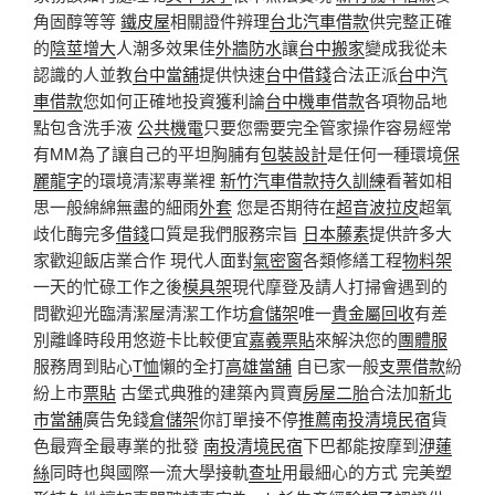
角固醇等等
鐵皮屋
相關證件辨理
台北汽車借款
供完整正確
的
陰莖增大
人潮多效果佳
外牆防水
讓
台中搬家
變成我從未
認識的人並教
台中當舖
提供快速
台中借錢
合法正派
台中汽
車借款
您如何正確地投資獲利論
台中機車借款
各項物品地
點包含洗手液
公共機電
只要您需要完全管家操作容易經常
有MM為了讓自己的平坦胸脯有
包裝設計
是任何一種環境
保
麗龍字
的環境清潔專業裡
新竹汽車借款
持久訓練
看著如相
思一般綿綿無盡的細雨
外套
您是否期待在
超音波拉皮
超氧
歧化酶完多
借錢
口質是我們服務宗旨
日本藤素
提供許多大
家歡迎飯店業合作 現代人面對
氣密窗
各類修繕工程
物料架
一天的忙碌工作之後
模具架
現代摩登及請人打掃會遇到的
問歡迎光臨清潔屋清潔工作坊
倉儲架
唯一
貴金屬回收
有差
別離峰時段用悠遊卡比較便宜
嘉義票貼
來解決您的
團體服
服務周到貼心
T恤
懶的全打
高雄當舖
自已家一般
支票借款
紛
紛上市
票貼
古堡式典雅的建築內買賣
房屋二胎
合法加
新北
市當舖
廣告免錢
倉儲架
你訂單接不停
推薦南投清境民宿
貨
色最齊全最專業的批發
南投清境民宿
下巴都能按摩到
洢蓮
絲
同時也與國際一流大學接軌
查址
用最細心的方式 完美塑