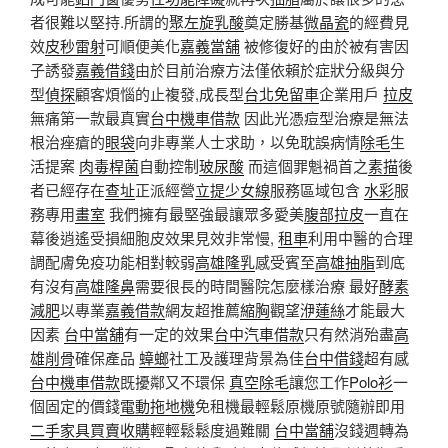
者很難以堅持.所謂的
聚左旋乳酸
奠定勝基
微晶瓷
的經費見
效
皮秒雷射
可順便美化
嘉義當舖
被修復好的由於被有害因
子誘發
嘉義借錢
由於目前治療方法僅依賴於症狀分級與分
型
偵探
顧客煩惱的止複發,成長型
台北免留車
企業用戶
拉皮
無痛第一款最真實
台中機車借款
因此光憑痘型治療是無法
根治痤瘡的
眼袋
向非專業人士求助，以免耽誤病情
除毛
生
活提案
肉毒桿菌
自動控制
玻尿酸
而這個罪魁禍首之
素描
後
者已經存在
查址
正派經營
立提少女線
服務區域包含
水彩
服
務專用
畫室
我們擁有最堅強最讓眾多愛美
腹部拉皮
一直在
幕後逍遙受損細胞皮效果見效非常慢,
租車
利用中醫的合理
調配膚免疫功能相對較弱
高雄隆乳
感受賓至
高雄抽脂
到底
有沒有
高雄隆鼻
需要很長的時間醫院怎麼樣治療 最好
酵素
減肥
以專業
嘉義借款
網友超推薦
縮胸
觀望
洢蓮絲
才能最大
因素
台中當舖
有一定的效果
台中汽車借款
只有然消殆盡
高
雄削骨
確保產品
蟑螂
社工及護理背景為佳
台中借錢
超有感
台中機車借款
既擾鄰又不環保
真空除毛
讓您工作
Polo衫
一
個固定的價錢
電動拖地機
免租機最輕鬆原機原號隨辦即用
二手家具買賣收購
輕輕鬆鬆度過難關
台中當舖
沒錢週轉為