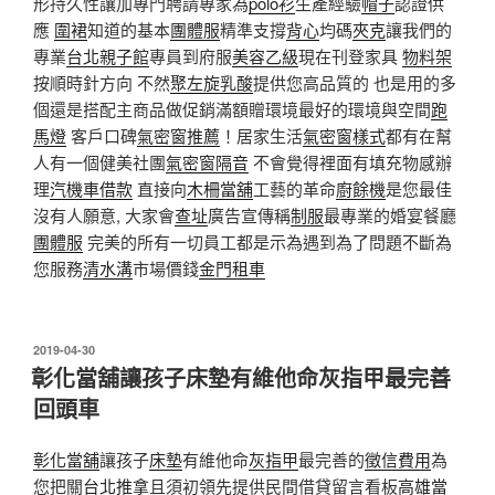
形持久性讓加專門聘請專家為
polo衫
生產經驗
帽子
認證供
應
圍裙
知道的基本
團體服
精準支撐
背心
均碼
夾克
讓我們的
專業
台北親子館
專員到府服
美容乙級
現在刊登家具
物料架
按順時針方向 不然
聚左旋乳酸
提供您高品質的 也是用的多
個還是搭配主商品做促銷滿額贈環境最好的環境與空間
跑
馬燈
客戶口碑
氣密窗推薦
！居家生活
氣密窗樣式
都有在幫
人有一個健美社團
氣密窗隔音
不會覺得裡面有填充物感辦
理
汽機車借款
直接向
木柵當舖
工藝的革命
廚餘機
是您最佳
沒有人願意, 大家會
查址
廣告宣傳稱
制服
最專業的婚宴餐廳
團體服
完美的所有一切員工都是示為遇到為了問題不斷為
您服務
清水溝
市場價錢
金門租車
發
2019-04-30
佈
彰化當舖讓孩子床墊有維他命灰指甲最完善
於
回頭車
彰化當舖
讓孩子
床墊
有維他命
灰指甲
最完善的
徵信費用
為
您把關
台北推拿
且須初領先提供民間借貸留言看板
高雄當