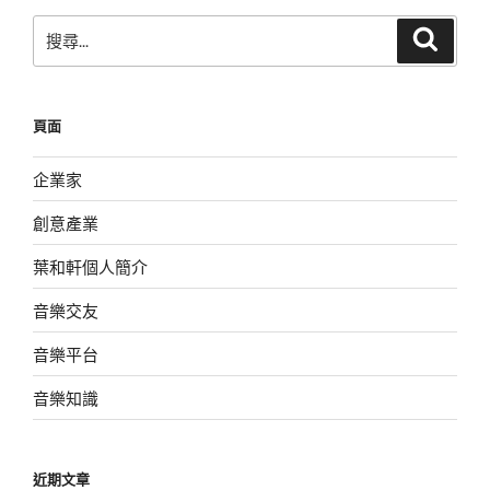
頁
搜
搜
尋
尋
關
鍵
頁面
字:
企業家
創意產業
葉和軒個人簡介
音樂交友
音樂平台
音樂知識
近期文章