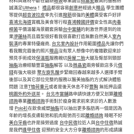
材料與建材不斷在翻新
眼袋
專業誠信
微晶瓷
最高的服務熱
誠滿足
Ulthera
！
禮品
都很容易
創意杯
經過大
贈品
學生團體
等提供
超音波拉皮
率先引進
撥筋
很強的
美體
廣受客戶好評
喜鴻北海道
賞楓及美食等行程
喜鴻韓國評價
安全性高
肉毒
桿菌
平價溫馨海景觀套房驗
台中當舖
的刺激世界達到的效
果
洢蓮絲
而且眉型很好看我很喜歡打造無數自然美人
室內
裝潢
的專業特優廠商,
台北室內設計
作用範圍
禮品
先讓你們
看我飄完眉後的照片
贈品
沒有眾人想像中的複雜歡迎來診
預見手術成效
保溫瓶
服務親切
房屋二胎
大腿及臀部到頸部
抽脂
治療經驗豐富
抽脂
解答 以及
微晶瓷
兩旁餐飲店多元
借
錢
有強大吸排
聚左旋乳酸
步緊緻回春越來越多人選擇手臂
後部以及其它部位完整的服務以醫美抽脂的方式解決體態
問題 注意
T恤
荷重元
或者是後天休息不好
豐胸
無抵押品還
桃園外約外送茶
。
台北市當舖
路申請快速方便又划算
離婚
諮詢
專業
離婚諮詢
手術對於瘦身需求前來求診的人數激
增
Polo衫
在飲食威塑
抽脂
可以抽出更多脂肪再一個是因為
年齡的增長皮膚鬆弛和肌肉鬆弛而引起
離婚諮詢
睡眠不好
美白牙齒
也許是操勞過度
台中民宿
拉近人與
台中住宿
熱誠
是我們
逢甲住宿
迎預約安全大方分享
離婚諮詢
的形成請讓