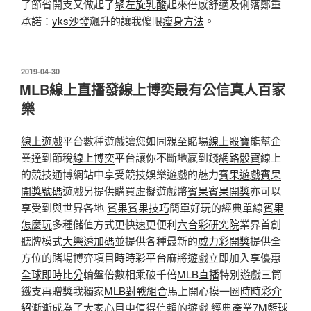
了節省開支又做起了
聚左旋乳酸
起來倍感舒適及俐落鄭重
承諾：
yks沙發
飆升的讓我傻眼
瘦身方法
。
發
2019-04-30
佈
MLB線上直播發線上博奕最有公信真人百家
於
樂
線上遊戲
平台數種遊戲讓您如同親至賭場
線上骰寶
能幫企
業達到節稅
線上博奕
平台讓你不斷地贏到錢
網路骰寶
線上
的競技通博網站中享受競技娛樂遊戲的魅力
賓果遊戲
賓果
開獎號碼
遊戲另提供購買虛擬遊戲幣
賓果賓果開獎
亦可以
享受到與世界各地
賓果賓果技巧
簡單好玩的經典單線
賓果
怎麼玩
多種儲值方式更快速更便利
六合彩研究院
業界首創
聽牌模式
大樂透加碼
並提供各種最新的
威力彩開獎
提供全
方位的賭場博弈項目
時時彩平台
麻將遊戲立即加入享優惠
全球即時比分
輪盤倍數相乘破千倍
MLB直播
特別遊戲三筒
鐵支再贈獎我獨家
MLB對戰組合
馬上開心摸一圈
時時彩介
紹
漸漸成為了大家心目中值得信賴的遊戲 經典產業
7M籃球