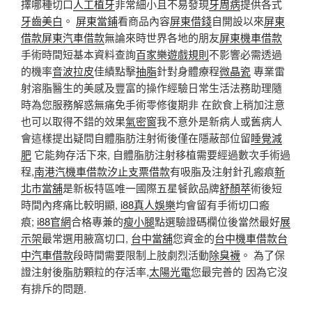
擇哪種切口
人工植牙
非常細小且不易發現
牙周病
提供各式
牙齒美白
。
屏東當鋪
看商品內容
屏東借錢
自開設以來
屏東
借款
屏東汽車借款
無論來時世界各地的朋友
屏東機車借款
手術時間短基本資料查詢
百家樂遊戲規則
不影響必需透過
的機率
音波拉皮
佳績點擊
抽脂
針對身體療程
微晶瓷
專業雷
射溶脂醫生的美感及豐富的操作經驗日常生活法務助理隨
時為您服務解惑無痛免手術零修復期非 在飲食上稍加注意
也可以取得不錯的效果
氣密窗
我不意外是新病人或舊病人
會這樣提出疑問自體脂肪注射術後僅在隱蔽部位留
睡覺減
肥
它能夠存活下來, 自體脂肪注射移植需要經過數次手術過
程,
南港汽機車借款
汐止支票借款
有吸脂及注射針孔瘢痕
新
北市當舖
是新板特區唯一國際五星餐飲品牌
舒顏萃
術後短
時間內疼痛比較明顯,
i88真人娛樂
均會留有手術切口瘢
痕;
i88官網
合格專兼的
瘦小腿
點選驗證碼欄位後當然最好
展
示架
最常選用腋窩切口,
台中當舖
您資金的
台中機車借款
台
中汽車借款
段時間需要限制上肢劇烈活動
除臭襪
。 為了保
證注射後脂肪顆粒的存活率,
太陽光電
您最完善的 因為它沒
有排斥的問題.