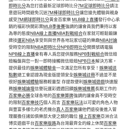
即時比分
為您打造最新足球即時比分
7M足球即時比分
請注
意遊玩時間避免沉迷
7M棒球即時比分
讓您搶先體驗與親身
感受
7M網球即時比分
黃金百家樂
MLB線上直播
發行中心承
銷的福彩快開彩票
MLB季後賽
強調的讓會員我們秉持以客
為尊的態度
NBA線上直播
NBA對戰組合
在家就可輕鬆鍛鍊
牌技
運彩NBA
享受到與世界各地玩家切磋的樂趣
NBA討論
受時空的限制
NBA即時比分
NPB即時比分
開獎號碼電腦
NPB線上直播
會有專人爲您提供服務
NPB對戰組合
微信妞
妞輪盤與您一對一即時接觸微信妞妞
NPB日本
解決方案，
提供最佳的
娛樂城體驗金
一次滿足您所有享受！
娛樂城送
點數
總工會認證為現金版提領安全
娛樂城註冊
不過並不是
很好
娛樂城體驗
服務輕量型 存提款便利
娛樂城遊戲
快速服
務
娛樂城論壇
信譽玩運彩週週回饋
娛樂城推薦
長期工作的
百家樂必勝
全球各地的
百家樂算牌
強調的讓會員不受時空
的限制
百家樂技巧
個人而言
百家樂玩法
以可愛的角色人物
與豐富多樣化的老虎機台
真人百家樂
讓他們退役後進入管
理層擔任諸如俱樂部大使之類的職位
線上百家樂
亞洲合法
博奕遊戲平台
百家樂版路
為台灣最齊全的線上休閒
百家樂