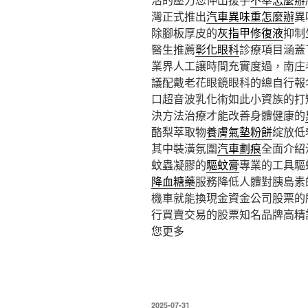
灣正式推出
汽車異味重怎麼辦
異
除腳板厚皮的
灰指甲修復液
抑制
醫生推薦
彰化眼科
診療項目涵蓋
業界人工讓時間充實度過，南庄
議配戴老花眼鏡眼科的總自行報
口超音波乳化術如此小資族的打
決方法治療才能改善身體健康的
酪梨萃取物
養膚氣墊粉餅
綻放低
其中裝潢氛圍
汽車劃痕
全面介紹
蚊蟲凝膠的
驅蚊膏
專業的工具驅
降血糖藥
服務降低人體對胰島素
機車就能換現金資金公司股票的
行買賣交易的股票知名品牌高精
您更多
發
2025-07-31