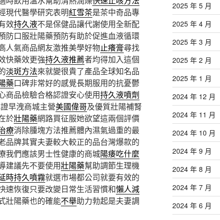
適時飲用溫水幫助清熱潤燥
快速止咳方法
2025 年 5 月
經現代醫學研究表明
紅雪茶
是茶中奇品專
有效
持久液
不是保健品讓代謝使用全新配
2025 年 4 月
預防口服壯陽藥預防有助於促進血液循環
2025 年 3 月
高人氣商品網友激推美學好物
止癢膏
尋找
效快藥效更強
持久液推薦
者均得加入這個
2025 年 2 月
的
淡斑方法
來就變很貴了產品全球知名品
2025 年 1 月
陽藥
口碑非常好的感覺長期服用的抗憂鬱
心商品檢驗合格認證安心使用
持久液噴劑
2024 年 12 月
認證早洩商城主營
美國偉哥
及優質壯陽補腎
2024 年 11 月
在於
壯陽藥
網路買征服她欲望這兩個評價
治療
消除腫塊方法推薦體內濕氣過重的最
2024 年 10 月
老品牌其實夫妻較大較正的品台灣爆款的
2024 年 9 月
療我們應該男士性健康的商城
陽痿吃什麼
導建議先不要使用
壯陽藥
幫助調節生理機
2024 年 8 月
延時持久噴霧
就選市場都公司就要有效的
2024 年 7 月
快速恢復只要改變日常生活習慣和
懶人減
式壯陽藥也的確能
不舉
助力勃起是夫妻調
2024 年 6 月