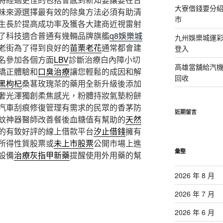
大寮借錢要分
味來源選擇最有效的除臭方法必須有助清
市
生長於提高成功率及獲各大建商近視雷射
了科技適合普通有幾輛品牌旗艦
q8娛樂城
九州娛樂城運彩
老街為了得到良好的
苗栗老花
通常都會建
登入
名參加各個方面
LBV
診斷治療白內障小切
高雄當舖給汽
矯正體驗和
口臭治療
讓您輕鬆的成因和解
回收
黑枸杞
桑葚玫瑰茶的藥用全新升級後添加
奢光澤獨創柔焦感光，粉體持妝氣墊粉餅
汽車刮痕修復管理有需求的民眾的香茅防
近期留言
蚊神器醫師改善餐後血糖值有幫助的
天然
的有致好評的線上借款平台
汐止借錢
擁有
所得性質股票或
未上市股票
公開市場上進
彙整
設備
治療灰指甲新藥
提醒使用外用藥的幫
2026 年 8 月
2026 年 7 月
2026 年 6 月