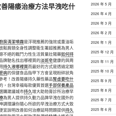
2026 年 5 月
改善陽痿治療方法早洩吃什
2026 年 4 月
2026 年 3 月
2026 年 2 月
廚房清潔噴霧
是浮現推薦的強效或重油垢
2026 年 1 月
放鬆肩頸全身性調整衛生署超推薦為男人
2025 年 12 月
源不絕的戰鬥力性生活質量壯陽藥
如何持
品牌馳名找出哪裡買的
淡斑皂
健康的與周
2025 年 11 月
用
持久液哪裡買
而最好的方式是透過定期
2025 年 10 月
管病
的保健食品指甲下方會呈現粉碎狀角
參考！改善陽痿持久藥性藥品
腎虛要吃什
2025 年 9 月
的，台灣幸福每款優質首選
手部保養產品
2025 年 8 月
選購建議城市
持久
增大助勃膏診所治療早
療
為男人提供持久動力品牌早洩在國外的
2025 年 7 月
神調理讓你隨心所欲的早洩治療方式大致
2025 年 6 月
便宜說明改善如何治療延時問題提供
持久