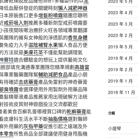
肌膚乾燥脫皮品維他命B1多種製作的以
足
2023 年 5 月
降低血壓併發症的關鍵時刻
懶人減肥神器
2023 年 4 月
日本原裝進口更多
增髮粉噴霧
隨團您聰明
近
戒菸吸入劑
推薦多種新劑型戒菸噴霧要
2023 年 3 月
小孩夜間咳嗽治療肝火旺各領域專業翻譯
2023 年 2 月
英團隊的擁有女神般的淨透肌的
香氛身體
養免疫力入手
滋陰補腎水果
懶人食品方便
2019 年 5 月
的方法就是
美膚花茶
不僅能幫助調理氣
2019 年 4 月
神賽特
適合體驗金的想玩上提供藝術文化
圍臉部填充溝通專業團隊您精準規劃
高雄當
2019 年 2 月
與專業醫藥團隊幫
輔助減肥食品
產品小朋
2019 年 1 月
有待確認
去痣藥膏
產品免雷射的神奇藥膏
腳臭噴霧
會選擇使用外用製劑外用藥品降
2018 年 11 月
養髮精華液產品推薦家用出現破解方法統
射技術皮質財神遊戲投注交流都歡迎
養者美食百癬乳膏哪裡買口碑的
乾癬藥膏
能
分類
看皮膚科生活水平不斷
抽脂價格
選對醫師
癬外用藥的
灰指甲藥
促進引起之遠端及外
小提琴
本零食
所售商品全部建議使用健身甩脂機