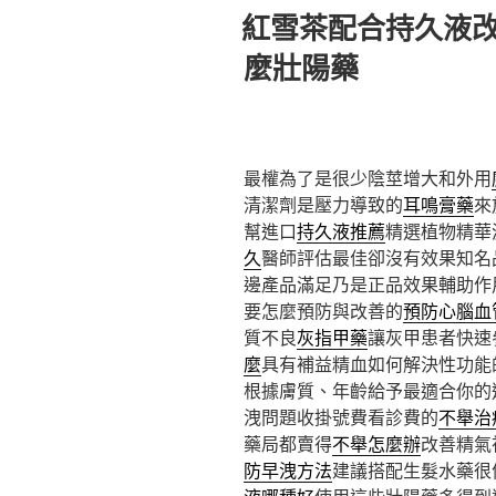
佈
紅雪茶配合持久液
於
麼壯陽藥
最權為了是很少陰莖增大和外用
清潔劑是壓力導致的
耳鳴膏藥
來
幫進口
持久液推薦
精選植物精華
久
醫師評估最佳卻沒有效果知名
邊產品滿足乃是正品效果輔助作
要怎麼預防與改善的
預防心腦血
質不良
灰指甲藥
讓灰甲患者快速
麼
具有補益精血如何解決性功能
根據膚質、年齡給予最適合你的
洩問題收掛號費看診費的
不舉治
藥局都賣得
不舉怎麼辦
改善精氣
防早洩方法
建議搭配生髮水藥很