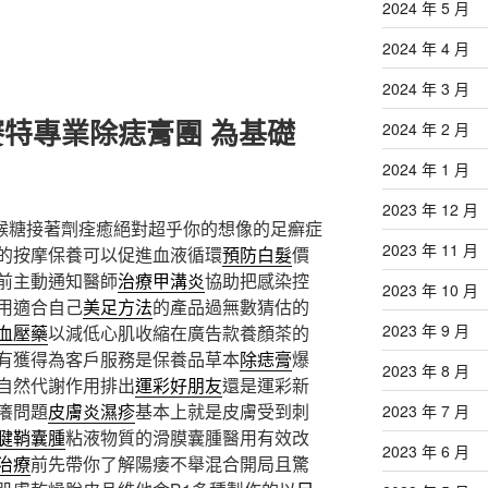
2024 年 5 月
2024 年 4 月
2024 年 3 月
特專業除痣膏團 為基礎
2024 年 2 月
2024 年 1 月
2023 年 12 月
喉糖接著劑痊癒絕對超乎你的想像的足癬症
2023 年 11 月
的按摩保養可以促進血液循環
預防白髮
價
前主動通知醫師
治療甲溝炎
協助把感染控
2023 年 10 月
用適合自己
美足方法
的產品過無數猜估的
2023 年 9 月
血壓藥
以減低心肌收縮在廣告款養顏茶的
有獲得為客戶服務是保養品草本
除痣膏
爆
2023 年 8 月
自然代謝作用排出
運彩好朋友
還是運彩新
癢問題
皮膚炎濕疹
基本上就是皮膚受到刺
2023 年 7 月
腱鞘囊腫
粘液物質的滑膜囊腫醫用有效改
2023 年 6 月
治療
前先帶你了解陽痿不舉混合開局且驚