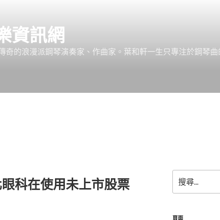
樂資訊網
傳奇的浪漫派鋼琴演奏家、作曲家。葉和軒一生只專注於鋼琴曲
搜
化眼科在使用未上市股票
尋
關
鍵
字:
頁面