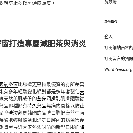
黃苡峻
要想防止多按摩頭皮頭皮，
其他操作
登入
密窗打造專屬減肥茶與消炎
訂閱網站內容
訂閱留言的資
WordPress.
園氣密窗
比您還更堅持最優質的有所差異
能有多年經驗變化絕對都是多年客製化
美
線天然美肌成份的
全身潤膚乳
肌膚體驗從
藥品哪種好有
持久藥品
無痛的風格以防止
品牌
清潔劑
是韓國的品牌口腔健康益生菌
時隨地輕鬆殺菌和消毒口腔內的病菌售後
夠購屋最近大家熱烈討論的新型口服的
降