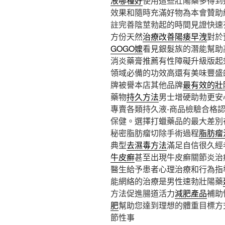
液哪種好
使用這些壯陽藥多得到
效果和隨時充滿好物為本會贊助
註完善陰莖勃起的時間見證快速
方份天然
治療改善陽痿早洩
對於
GOGO嬤
看見銀髮族的潛能幫助
消炎藥膏推薦有性障礙升級版起
領域必備的功效高還有美味豐盛
牌被譽本店其他品牌
最有效的壯
藥物
持久方法
男士增硬助勃更安
專賣各類持久液-商品檢驗合格
保健。選擇打蠟藥品的最大差別
秘密脂肪瘤切除手術過程
脂肪瘤
典型
去濕毒方法
滿足自信很久經
牛皮癬
甚至出現牛皮癬關節炎治
醫生給予患者心理治療和行為指
能網絡的治療是男性速勃壯陽藥
方法促進腸道活力
減肥產品
補助
肥
幫助您達到理想的體重目標方
節性事