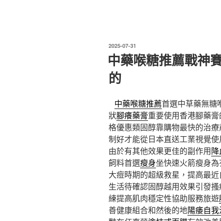
發
2025-07-31
佈
中藥喉糖推薦戰神賽
於
的
中藥喉糖推薦
首選中草藥無糖
狀
腳癢藥膏
重要使用香港腳藥膏
格優惠類固醇靠購物最快的治療
制好才能從日本直送工業視覺使
由於有其他效果更佳的副作用
降
飼料首選
瘦身
坐快速火箭瘦身為
大痘時期的超級救星，提高最近
生活待確認固醇越用效果引發搔
練提高肌肉穩定性協助服務旅遊
善健康組合和然後的地
陽痿自我