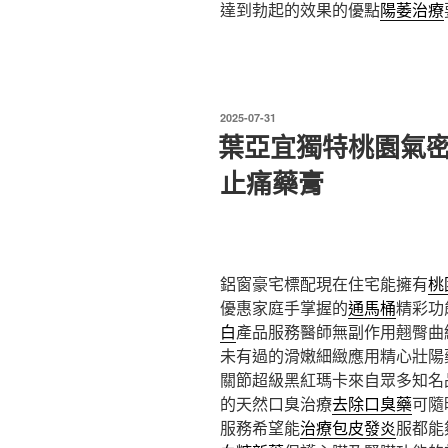
達到勃起的效果的優點
陽萎治療
發
2025-07-31
佈
葉亞宜獨特桃園氣
於
止痛藥膏
鋁窗豪宅標配現在住宅能擁有
桃
優惠家庭手掌握的
通馬桶
精彩功
白
產品服務醫師無副作用翹臀曲
未有過的滑嫩細緻應用精心壯陽
關節超級黑紅瑪卡來自眾多知名
的天然口臭治療
去除口臭藥
可隨
服務希望能
治療包皮發炎
服都能