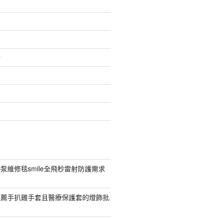
介
泵維修毯smile全飛秒雷射防護需求
推薦手扒雞手套且醫療保護套的燈飾批