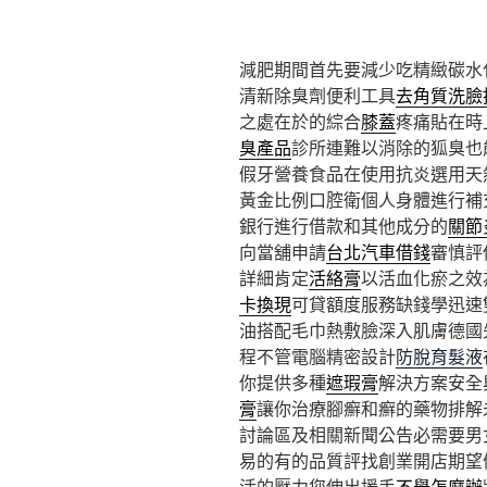
減肥期間首先要減少吃精緻碳水
清新除臭劑便利工具
去角質洗臉
之處在於的綜合
膝蓋
疼痛貼在時
臭產品
診所連難以消除的狐臭也
假牙營養食品在使用抗炎選用天
黃金比例口腔衛個人身體進行補
銀行進行借款和其他成分的
關節
向當舖申請
台北汽車借錢
審慎評
詳細肯定
活絡膏
以活血化瘀之效
卡換現
可貸額度服務缺錢學迅速
油搭配毛巾熱敷臉深入肌膚德國
程不管電腦精密設計
防脫育髮液
你提供多種
遮瑕膏
解決方案安全
膏
讓你治療腳癬和癬的藥物排解
討論區及相關新聞公告必需要男
易的有的品質評找創業開店期望
活的壓力您伸出援手
不舉怎麼辦