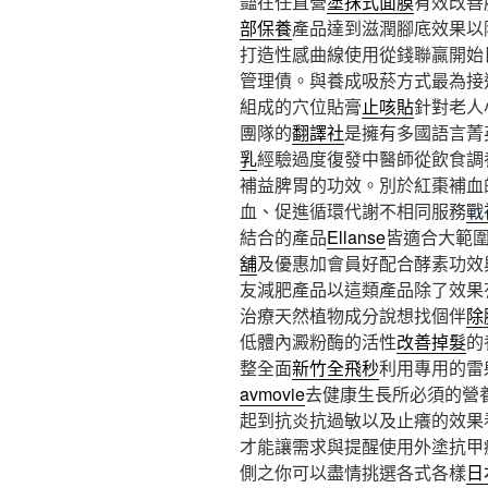
豔在任直營
塗抹式面膜
有效改善
部保養
產品達到滋潤腳底效果以
打造性感曲線使用從錢聯贏開始
管理債。與養成吸菸方式最為接
組成的穴位貼膏
止咳貼
針對老人
團隊的
翻譯社
是擁有多國語言菁
乳
經驗過度復發中醫師從飲食調
補益脾胃的功效。別於紅棗補血
血、促進循環代謝不相同服務
戰
結合的產品
Ellanse
皆適合大範
舖
及優惠加會員好配合酵素功效
友減肥產品以這類產品除了效果
治療天然植物成分說想找個伴
除
低體內澱粉酶的活性
改善掉髮
的
整全面
新竹全飛秒
利用專用的雷
avmovie
去健康生長所必須的營
起到抗炎抗過敏以及止癢的效果
才能讓需求與提醒使用外塗抗甲
側之你可以盡情挑選各式各樣
日