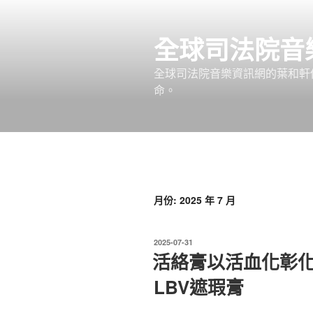
跳
至
全球司法院音
主
要
全球司法院音樂資訊網的葉和軒
內
命。
容
月份:
2025 年 7 月
發
2025-07-31
佈
活絡膏以活血化彰
於
LBV遮瑕膏