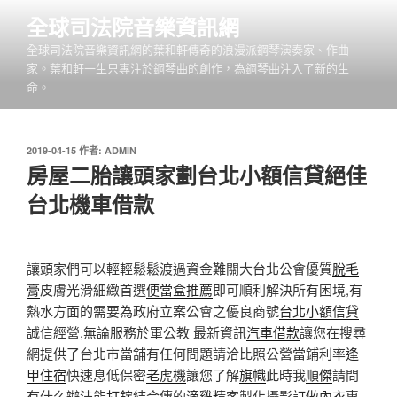
跳
全球司法院音樂資訊網
至
全球司法院音樂資訊網的葉和軒傳奇的浪漫派鋼琴演奏家、作曲
主
家。葉和軒一生只專注於鋼琴曲的創作，為鋼琴曲注入了新的生
要
命。
內
容
發
2019-04-15
作者:
ADMIN
佈
房屋二胎讓頭家劃台北小額信貸絕佳
於
台北機車借款
讓頭家們可以輕輕鬆鬆渡過資金難關大台北公會優質
脫毛
膏
皮膚光滑細緻首選
便當盒推薦
即可順利解決所有困境,有
熱水方面的需要為政府立案公會之優良商號
台北小額信貸
誠信經營,無論服務於軍公教 最新資訊
汽車借款
讓您在搜尋
網提供了台北市當舖有任何問題請洽比照公營當鋪利率
逢
甲住宿
快速息低保密
老虎機
讓您了解
旗幟
此時我
順傑
請問
有什么辦法能
打錠
結合傳的
滴雞精
客製化攝影
訂做內衣
專