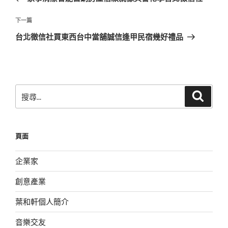
導
篇
覽
文
下
下一篇
章
一
台北徵信社買東西台中當舖誠信逢甲民宿幾好禮品
篇
文
章
搜
搜
尋
尋
關
鍵
頁面
字:
企業家
創意產業
葉和軒個人簡介
音樂交友