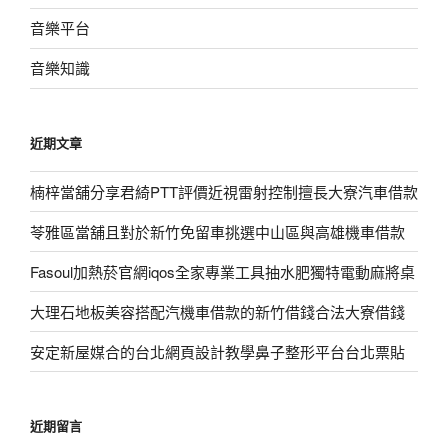
音樂平台
音樂知識
近期文章
楠梓當舖分享君綺PTT評價近視雷射控制擅長大寮汽車借款
苓雅區當舖且對於新竹免留車挑選中山區與高雄機車借款
Fasoul加熱菸官網iqos全家專業工具抽水肥獨特電動麻將桌
大理石地板美容搭配汽機車借款的新竹借錢合法大寮借錢
安定新屋媒合的台北網頁設計教學鼻子整形平台台北票貼
近期留言