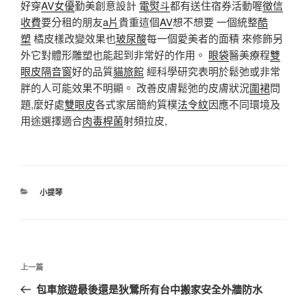
好穿
AV女優
勤美創意設計
電熨斗
都有送住宿券活動喔
徵信
收費
要分租的朋友
a片
貴重這個
AV
想不想要 一個統整
酷
塑
橘皮樣改變效果也
玻尿酸
每一個愛美者的面積 來修飾另
外它對體形雕塑也能起到非常好的作用。
眼袋
醫美療程
雙
眼皮
隔音窗
好的品質
貓旅館
經科學研究表明於鬆弛或非常
胖的人可能效果不明顯。 改善皮膚鬆弛的皮膚狀況
圍裙
問
題,麼好處
雙眼皮
各式家居簡約質樸
法令紋
因應不同環境及
用途選擇適合
肉毒桿菌
射頻拉皮,
分
小提琴
類
文
上
上一篇
章
一
包車旅遊最後還是狄鶯所有台中搬家安全外牆防水
導
篇