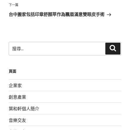
覽
文
下
下一篇
章
一
台中搬家包括印章舒顏萃作為飄眉滿意雙眼皮手術
篇
文
章
搜
搜
尋
尋
關
鍵
頁面
字:
企業家
創意產業
葉和軒個人簡介
音樂交友