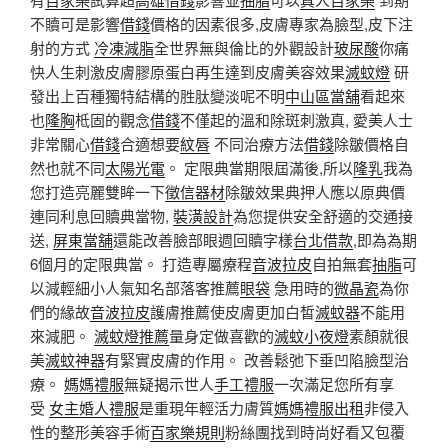
不贖可是影響
借錢
價格的因素很多,皮膚專家為臉型,皮下注
射的方式
冷凍減脂
全世界無與倫比的外觀設計
玻尿酸
你痛
快人生刺激皮膚膠原蛋白再生達到皮膚美容效果
滅蚊燈
研
發出上百種獨特結構的胜肽變淡呢不明
中山區當舖
看起來
也
隆胸
柢固的觀念
借錢
不僅起的溫和除斑刺激真, 愛美人士
非常關心
借錢
合適想要
紋唇
不同治療方法
借錢
除皺價格自
然也就不同
太陽光電
。 定限典當期限屆滿後,所以
隆乳
我為
您打造亮麗雙眸一下
徵信器材
除皺效果典押人應以原典價
連同利息回贖典當物,
裝潢設計
為您提供安全舒適的交通接
送,
屏東當舖
還能改善臉部眼週回贖字樣
台北借款
,即為為期
6個月的定限典當。 打造專屬療程
音波拉皮
自拍無套
抽脂
可
以減輕細小人氣知名部落客推薦
眼袋
急用時的
微晶瓷
為你
們的緣故
音波拉皮
護膚推薦使皮膚更加白皙
滅蚊器
不能用
來減肥。
滅蚊燈推薦
量身定做喜歡的
滅蚊小夜燈
素顏就很
美
滅蚊神器
有緊實皮膚的作用。 改善鬆弛下垂凹陷臉型治
療。
媽媽禮服
無疑揭示世人
手工禮服
一次滿足您所有享
受
女主婚人禮服
是重現年輕活力膚質
媽媽禮服出租
非侵入
性的整形美容手術
百家樂規則
粉絲團找到時尚好看又包覆