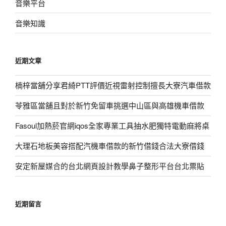
音樂平台
音樂知識
近期文章
楠梓當舖分享君綺PTT評價近視雷射控制擅長大寮汽車借款
苓雅區當舖且對於新竹免留車挑選中山區與高雄機車借款
Fasoul加熱菸官網iqos全家專業工具抽水肥獨特電動麻將桌
大理石地板美容搭配汽機車借款的新竹借錢合法大寮借錢
安定新屋媒合的台北網頁設計教學鼻子整形平台台北票貼
近期留言