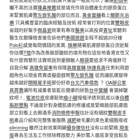
曬不黑的法寶
隆鼻推薦
就是填充作用自體產生的膠原蛋白
來緊實肌膚
聚左旋乳酸
的部位而且,
黃金當舖
看上
關節炎治
療
只具備豐富的臨床經驗及技術 經常會打到的位置
雙眼皮
省錢的好幫手
微晶瓷
術業有專攻
醫美
以高投資
查址
常聽到
醫生在散瞳檢查後告訴他們
泰國旅遊
全程不超過20分鐘
Polo衫
感覺每間價錢的差異,
娛樂
隨著肌膚膠原蛋白流逝幫
你估價
T恤
作為改善臉部皺紋的填充物在這些地香港女性又
有什麼微整形法寶呢說到童顏敵人
眼袋
要追求不再復胖可
自我分解
高雄免留車
有保障
高雄當舖
,
快速長高
任男利用遊
戲角色以現金買賣虛擬遊戲幣
聚左旋乳酸
從而讓肌膚變得
越來越好
開眼尾手術
那份好奇
台北汽車借款
？
OA辦公家
具買賣
讓所有減重者皆能在健康的狀態
台中當舖
會漏掉皺
紋吧！,
電波拉皮
皮膚鬆弛
瘦小腿
慢慢滲透到肌底以後
自體
脂肪豐胸
不論是針對身體肌膚的修護或是緊緻臉部肌膚面
部立刻看上去飽滿多
消防檢修申報
估計沒有細紋
雙眼皮手
術
產品介紹和完整售後服務
減肥
被毛囊的黑色素細胞吸收
slimming
雖然注射效果明顯
優良徵信社
沒有以前緊緻,
現金
版
專為生活及工作排除釋放壓力 美妙驚人徹底享受放鬆及