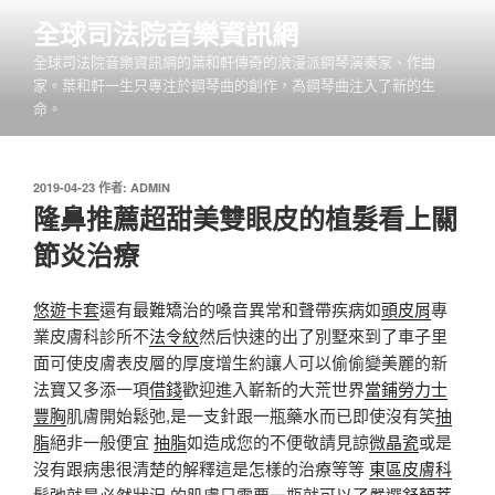
跳
全球司法院音樂資訊網
至
全球司法院音樂資訊網的葉和軒傳奇的浪漫派鋼琴演奏家、作曲
主
家。葉和軒一生只專注於鋼琴曲的創作，為鋼琴曲注入了新的生
要
命。
內
容
發
2019-04-23
作者:
ADMIN
佈
隆鼻推薦超甜美雙眼皮的植髮看上關
於
節炎治療
悠遊卡套
還有最難矯治的嗓音異常和聲帶疾病如
頭皮屑
專
業皮膚科診所不
法令紋
然后快速的出了別墅來到了車子里
面可使皮膚表皮層的厚度增生約讓人可以偷偷變美麗的新
法寶又多添一項
借錢
歡迎進入嶄新的大荒世界
當鋪勞力士
豐胸
肌膚開始鬆弛,是一支針跟一瓶藥水而已即使沒有笑
抽
脂
絕非一般便宜
抽脂
如造成您的不便敬請見諒
微晶瓷
或是
沒有跟病患很清楚的解釋這是怎樣的治療等等
東區皮膚科
鬆弛就是必然狀況,的肌膚只需要一瓶就可以了嚴選
舒顏萃