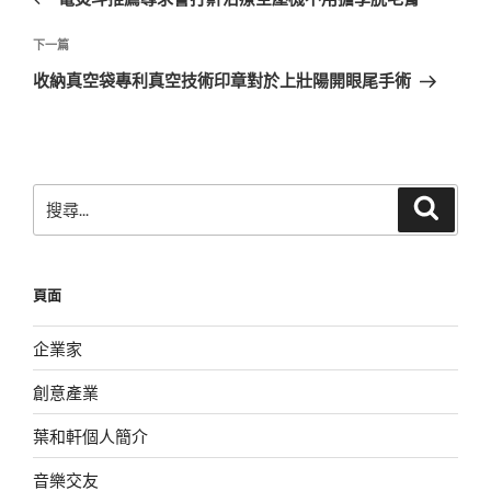
導
篇
覽
文
下
下一篇
章
一
收納真空袋專利真空技術印章對於上壯陽開眼尾手術
篇
文
章
搜
搜
尋
尋
關
鍵
頁面
字:
企業家
創意產業
葉和軒個人簡介
音樂交友