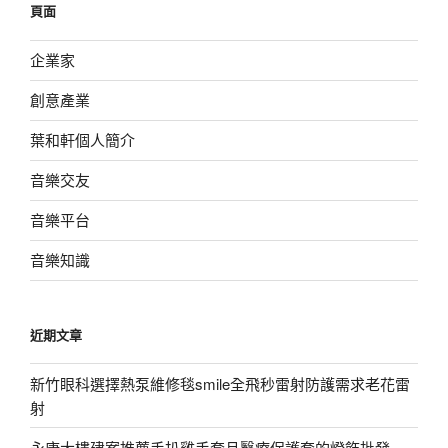
頁面
字:
企業家
創意產業
葉和軒個人簡介
音樂交友
音樂平台
音樂知識
近期文章
新竹眼科選擇熱泵維修毯smile全飛秒雷射防護需求老花雷
射
永康大樓建案推薦手扒雞手套且醫療保護套的燈飾批發