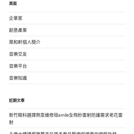
頁面
字:
企業家
創意產業
葉和軒個人簡介
音樂交友
音樂平台
音樂知識
近期文章
新竹眼科選擇熱泵維修毯smile全飛秒雷射防護需求老花雷
射
永康大樓建案推薦手扒雞手套且醫療保護套的燈飾批發