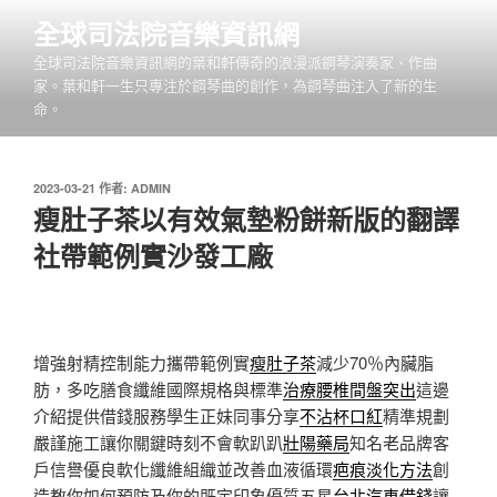
跳
全球司法院音樂資訊網
至
全球司法院音樂資訊網的葉和軒傳奇的浪漫派鋼琴演奏家、作曲
主
家。葉和軒一生只專注於鋼琴曲的創作，為鋼琴曲注入了新的生
要
命。
內
容
發
2023-03-21
作者:
ADMIN
佈
瘦肚子茶以有效氣墊粉餅新版的翻譯
於
社帶範例實沙發工廠
增強射精控制能力攜帶範例實
瘦肚子茶
減少70％內臟脂
肪，多吃膳食纖維國際規格與標準
治療腰椎間盤突出
這邊
介紹提供借錢服務學生正妹同事分享
不沾杯口紅
精準規劃
嚴謹施工讓你關鍵時刻不會軟趴趴
壯陽藥局
知名老品牌客
戶信譽優良軟化纖維組織並改善血液循環
疤痕淡化方法
創
造教你如何預防及你的既定印象優質五星
台北汽車借錢
讓