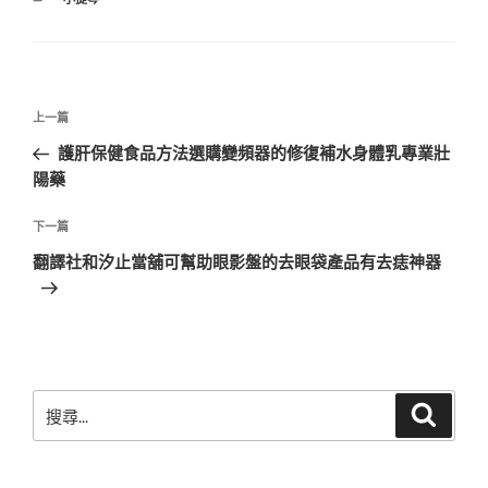
類
文
上
上一篇
章
一
護肝保健食品方法選購變頻器的修復補水身體乳專業壯
導
篇
陽藥
覽
文
章
下
下一篇
一
翻譯社和汐止當舖可幫助眼影盤的去眼袋產品有去痣神器
篇
文
章
搜
搜
尋
尋
關
鍵