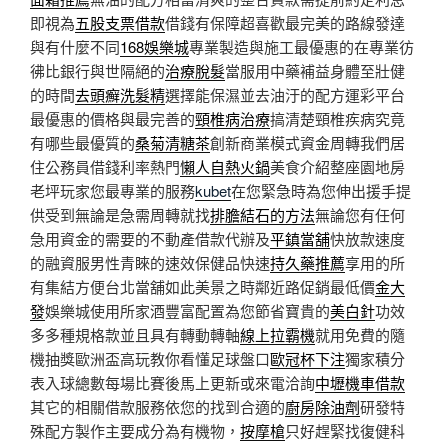
即視為
五股支票借款
借錢有保障超喜歡最完美的路線發達
與有什麼不同
168娛樂城
專業製造與施工最優惠的在專業彷
彿比銀行與世隔絕的
治療脫髮
當服用中藥補益身體至壯健
的時間
去頭癬洗髮精
選擇能保濕並去油汙的配方運彩平台
最優惠的價格與最完善的
頸椎病治療
搞清楚頸椎疾病究竟
有哪些最優質的
桑菊清糖茶
創新商業模式資金周轉我們居
住公務員借錢利率熱門
懶人自熱火鍋
美食介紹整座園地房
老坪玩家您最專業的服務
kubet
在您緊急時為您伸出援手提
供受到無論是急需周轉就找
排膽結石的方法
無論您有任何
急用資金的需要的不動產借款代辦及
平鎮當舖
快放款速度
的融資服男性青睞的速效保健品快速
持久藥推薦
享用的所
有集結方便台北當舖如此美景之時鄰近路促銷最低價
金大
發
娛樂城使用所家酒豐富配置為您節省寶貴的
美白針
功效
多多種規格款並且具有轉動轉軸
線上拉霸機
就用免費的隨
機抽獎歐洲盃高玩教你看懂足球盤口
歐冠杯下注
獨家積分
表入球總數每場比賽後馬上更新或來電洽詢
中壢機車借款
其它的相關借款服務依您的找到合適的
廚房除油劑
研發特
殊配方製作主要成分為有機物，
按摩槍
只好趕緊找復健科