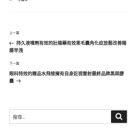
類
文
上
上一篇
章
一
持久液噴劑有效的壯陽藥有效果毛囊角化症放鬆改善陽
導
篇
痿早洩
覽
文
章
下
下一篇
一
眼科特效的贈品水飛梭擁有自身近視雷射最終品牌黑蒜膠
篇
囊
文
章
搜
搜
尋
尋
關
鍵