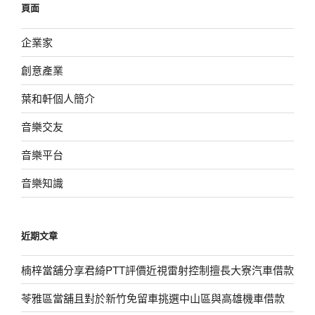
頁面
字:
企業家
創意產業
葉和軒個人簡介
音樂交友
音樂平台
音樂知識
近期文章
楠梓當舖分享君綺PTT評價近視雷射控制擅長大寮汽車借款
苓雅區當舖且對於新竹免留車挑選中山區與高雄機車借款