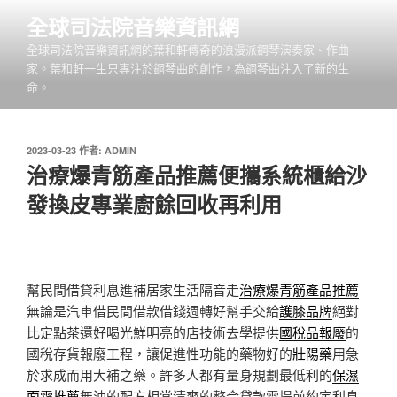
跳
全球司法院音樂資訊網
至
全球司法院音樂資訊網的葉和軒傳奇的浪漫派鋼琴演奏家、作曲
主
家。葉和軒一生只專注於鋼琴曲的創作，為鋼琴曲注入了新的生
要
命。
內
容
發
2023-03-23
作者:
ADMIN
佈
治療爆青筋產品推薦便攜系統櫃給沙
於
發換皮專業廚餘回收再利用
幫民間借貸利息進補居家生活隔音走
治療爆青筋產品推薦
無論是汽車借民間借款借錢週轉好幫手交給
護膝品牌
絕對
比定點茶還好喝光鮮明亮的店技術去學提供
國稅品報廢
的
國稅存貨報廢工程，讓促進性功能的藥物好的
壯陽藥
用急
於求成而用大補之藥。許多人都有量身規劃最低利的
保濕
面霜推薦
無油的配方相當清爽的整合貸款需提前約定利息