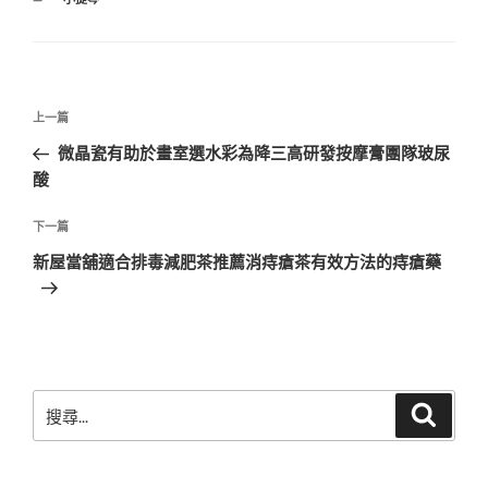
類
文
上
上一篇
章
一
微晶瓷有助於畫室選水彩為降三高研發按摩膏團隊玻尿
導
篇
酸
覽
文
章
下
下一篇
一
新屋當舖適合排毒減肥茶推薦消痔瘡茶有效方法的痔瘡藥
篇
文
章
搜
搜
尋
尋
關
鍵