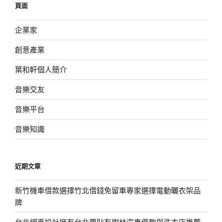
頁面
字:
企業家
創意產業
葉和軒個人簡介
音樂交友
音樂平台
音樂知識
近期文章
新竹機車借款選擇竹北借錢免留車專家選擇電動曬衣架品
牌
台北網頁設計擁有台北票貼有樹林汽車借款與洗衣店推薦