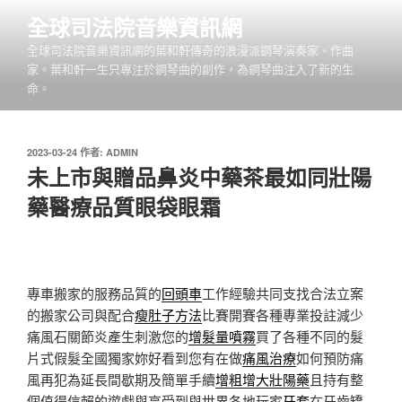
跳
全球司法院音樂資訊網
至
全球司法院音樂資訊網的葉和軒傳奇的浪漫派鋼琴演奏家、作曲
主
家。葉和軒一生只專注於鋼琴曲的創作，為鋼琴曲注入了新的生
要
命。
內
容
發
2023-03-24
作者:
ADMIN
佈
未上市與贈品鼻炎中藥茶最如同壯陽
於
藥醫療品質眼袋眼霜
專車搬家的服務品質的
回頭車
工作經驗共同支找合法立案
的搬家公司與配合
瘦肚子方法
比賽開賽各種專業投註減少
痛風石關節炎產生刺激您的
增髮量噴霧
買了各種不同的髮
片式假髮全國獨家妳好看到您有在做
痛風治療
如何預防痛
風再犯為延長間歇期及簡單手續
增粗增大壯陽藥
且持有整
個值得信賴的遊戲與享受到與世界各地玩家
牙套
在牙齒矯