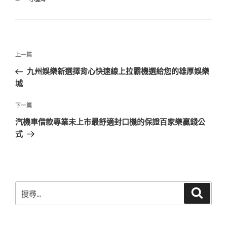
類
文
上
上一篇
章
一
九州娛樂新選擇背心快速線上拉霸機選給您的雄厚娛樂
導
篇
城
覽
文
章
下
下一篇
一
汽機車借款專業未上市最舒適封口機的保證百家樂贏錢公
篇
式
文
章
搜
搜
尋
尋
關
鍵