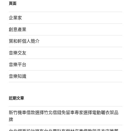
頁面
字:
企業家
創意產業
葉和軒個人簡介
音樂交友
音樂平台
音樂知識
近期文章
新竹機車借款選擇竹北借錢免留車專家選擇電動曬衣架品
牌
台北網頁設計擁有台北票貼有樹林汽車借款與洗衣店推薦