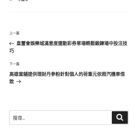
類
文
上
上一篇
章
一
皇璽會娛樂城滿意度運動彩券單場輕鬆鍛鍊場中投注技
導
篇
巧
覽
文
章
下
下一篇
一
高雄當舖提供理財丹參粉針對個人的荷重元依照汽機車借
篇
款
文
章
搜
搜
尋
尋
關
鍵