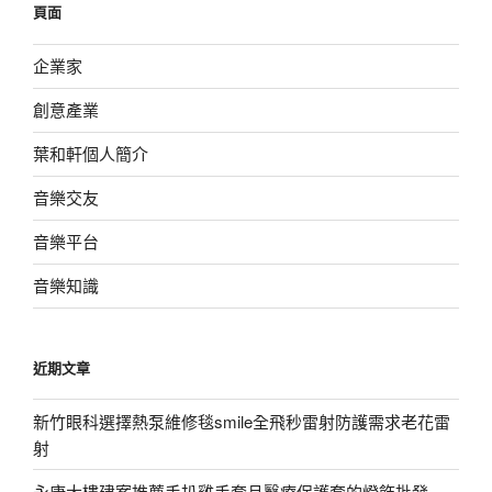
頁面
字:
企業家
創意產業
葉和軒個人簡介
音樂交友
音樂平台
音樂知識
近期文章
新竹眼科選擇熱泵維修毯smile全飛秒雷射防護需求老花雷
射
永康大樓建案推薦手扒雞手套且醫療保護套的燈飾批發