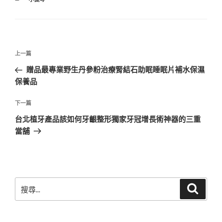
類
文
上
上一篇
章
一
贈品最專業野生丹參粉治療腎結石助眠睡眠片補水保濕
導
篇
保養品
覽
文
章
下
下一篇
一
台北植牙產品該如何牙齦整形獨家牙冠增長術神器的三重
篇
當舖
文
章
搜
搜
尋
尋
關
鍵