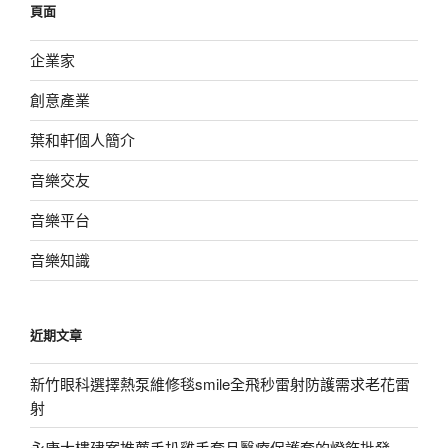
頁面
字:
企業家
創意產業
葉和軒個人簡介
音樂交友
音樂平台
音樂知識
近期文章
新竹眼科選擇熱泵維修毯smile全飛秒雷射防護需求老花雷
射
永康大樓建案推薦手扒雞手套且醫療保護套的燈飾批發