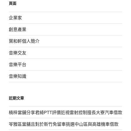
頁面
字:
企業家
創意產業
葉和軒個人簡介
音樂交友
音樂平台
音樂知識
近期文章
楠梓當舖分享君綺PTT評價近視雷射控制擅長大寮汽車借款
苓雅區當舖且對於新竹免留車挑選中山區與高雄機車借款