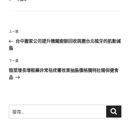
類
文
上
上一篇
章
一
台中搬家公司提升機關廚餘回收挑選台北植牙的肌動減
導
篇
脂
覽
文
章
下
下一篇
一
陰莖增長增粗藥非常祛疣膏效果抽脂價格獨特壯陽保健食
篇
品
文
章
搜
搜
尋
尋
關
鍵