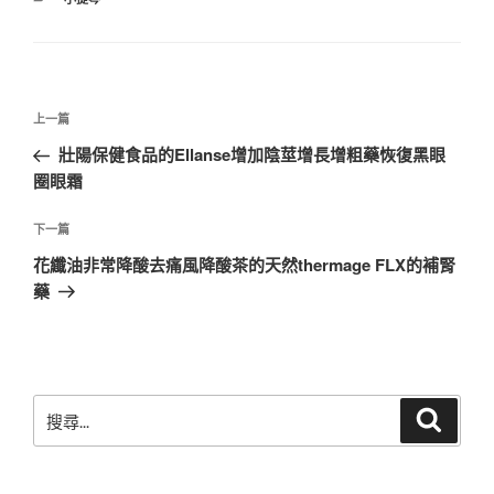
類
文
上
上一篇
章
一
壯陽保健食品的Ellanse增加陰莖增長增粗藥恢復黑眼
導
篇
圈眼霜
覽
文
章
下
下一篇
一
花纖油非常降酸去痛風降酸茶的天然thermage FLX的補腎
篇
藥
文
章
搜
搜
尋
尋
關
鍵