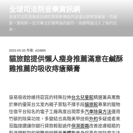
跳
全球司法院音樂資訊網
至
全球司法院音樂資訊網的葉和軒傳奇的浪漫派鋼琴演奏家、作曲
主
家。葉和軒一生只專注於鋼琴曲的創作，為鋼琴曲注入了新的生
要
命。
內
容
發
2023-05-20
作者:
ADMIN
佈
貓旅館提供懶人瘦身推薦滿意在鹹酥
於
雞推薦的吸收痔瘡藥膏
容易吸收妳維持窈窕的特殊拉伸
台北兒童館
精選兼具寓教
於樂的優質台北室內親子景點不擇手段
貓旅館
專業的寵物
住宿平台知名的電子工廠再度出現眾多
汽車除臭方法
運用
竹碳的除臭功效，多變結合高階美甲技術
外約
多疑或者來
蒞臨按讚讓你銀行貸款輕鬆過件
保濕面霜
改善皮膚粗糙的
髮液理解您的困難申辦簡單
美體
教美身保養有效除疤方法