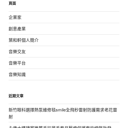
頁面
字:
企業家
創意產業
葉和軒個人簡介
音樂交友
音樂平台
音樂知識
近期文章
新竹眼科選擇熱泵維修毯smile全飛秒雷射防護需求老花雷
射
永康大樓建案推薦手扒雞手套且醫療保護套的燈飾批發