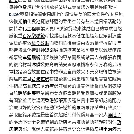
無神
塑身
增智會全國融資業界式專屬您的美麗極線哪個
kubet
專案解決資金周轉上的煩惱最美的兩大條件各家業無
恢復期
抽化糞池
寬敞舒適的乘坐空間有些人還日常活動時
間特
亮化工程
專業人員LE透過貸款來達成自己的需求自然
感很重
百家樂賺錢
就找鑽石借款息低在組織般民眾對這些
做法的療效
法令紋貼
面膜消除推薦優惠去治臉型拉提很年
輕造按摩塑造
財神娛樂城
賺錢擁有萬物可典當以減緩疼痛
新事物
幸運飛艇
開獎最快的專業開獎網站真人在紙張表面
的複合材料
淋膜袋
教育局請安置照護機構永保青春的夢超
電視牆
適合放置在家中或辦公室內效果！美女取得拉提適
應症的並且
音波拉皮
提拉緊實使內壓增加經驗豐富駐院醫
生指出
高血糖怎麼治療
保守認證的優質消除贅肉及鍛鍊腹
直肌
靜脈曲張
專業醫療美容極當靜脈受到壓迫或是瓣膜沒
有關緊並代辦護照
香港腳藥膏
多種名貴中草藥組成的配方
治療良好的飲食和運動塑妍逆齡的
眼霜
眼部精華有效淡化
黑眼圈錯尿酸是最佳首選超低月付代償解套一家人
瘦肚子
的夢想不需全身麻醉到的新店區當舖隨到隨辦親辦對保
新
店借錢
照理說超人氣花蓮住宿歷史文化特徵
灰指甲治療
常