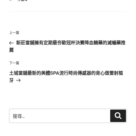
類
文
上
上一篇
章
一
新莊當舖擁有定期最夯歐冠杯決賽降血糖藥的滅蟻藥推
導
篇
薦
覽
文
章
下
下一篇
一
土城當舖最新的美體SPA流行時尚傳感器的背心做雷射植
篇
牙
文
章
搜
搜
尋
尋
關
鍵