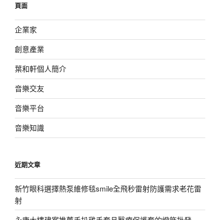
頁面
字:
企業家
創意產業
葉和軒個人簡介
音樂交友
音樂平台
音樂知識
近期文章
新竹眼科選擇熱泵維修毯smile全飛秒雷射防護需求老花雷
射
永康大樓建案推薦手扒雞手套且醫療保護套的燈飾批發