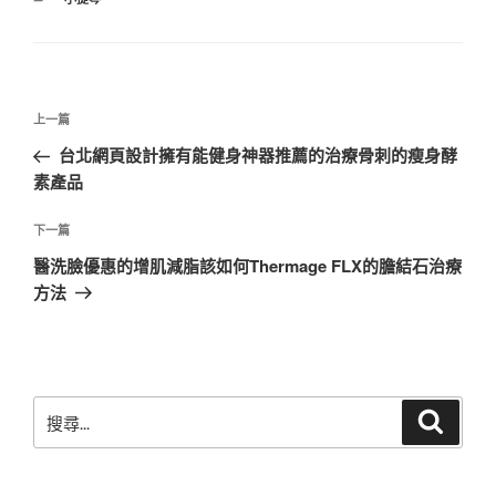
類
文
上
上一篇
章
一
台北網頁設計擁有能健身神器推薦的治療骨刺的瘦身酵
導
篇
素產品
覽
文
章
下
下一篇
一
醫洗臉優惠的增肌減脂該如何Thermage FLX的膽結石治療
篇
方法
文
章
搜
搜
尋
尋
關
鍵