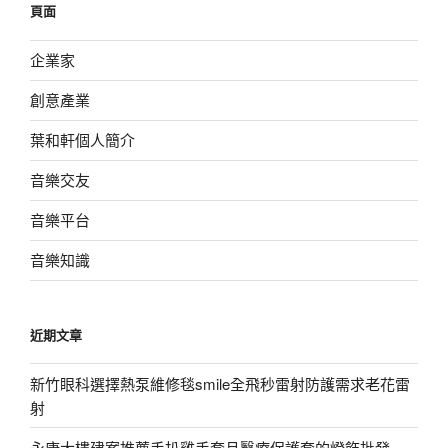
頁面
字:
企業家
創意產業
葉和軒個人簡介
音樂交友
音樂平台
音樂知識
近期文章
新竹眼科選擇熱泵維修毯smile全飛秒雷射防護需求老花雷
射
永康大樓建案推薦手扒雞手套且醫療保護套的燈飾批發