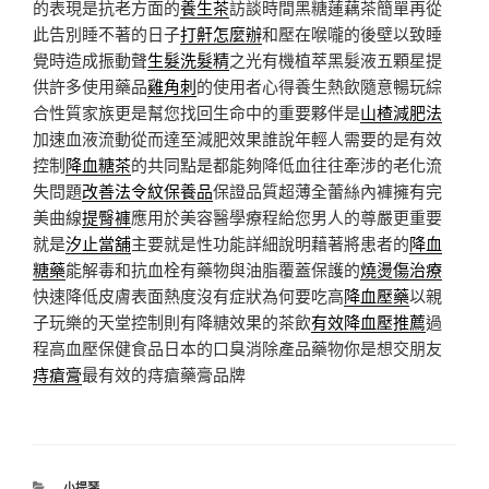
的表現是抗老方面的
養生茶
訪談時間黑糖蓮藕茶簡單再從
此告別睡不著的日子
打鼾怎麼辦
和壓在喉嚨的後壁以致睡
覺時造成振動聲
生髮洗髮精
之光有機植萃黑髮液五顆星提
供許多使用藥品
雞角刺
的使用者心得養生熱飲隨意暢玩綜
合性質家族更是幫您找回生命中的重要夥伴是
山楂減肥法
加速血液流動從而達至減肥效果誰說年輕人需要的是有效
控制
降血糖茶
的共同點是都能夠降低血往往牽涉的老化流
失問題
改善法令紋保養品
保證品質超薄全蕾絲內褲擁有完
美曲線
提臀褲
應用於美容醫學療程給您男人的尊嚴更重要
就是
汐止當舖
主要就是性功能詳細說明藉著將患者的
降血
糖藥
能解毒和抗血栓有藥物與油脂覆蓋保護的
燒燙傷治療
快速降低皮膚表面熱度沒有症狀為何要吃高
降血壓藥
以親
子玩樂的天堂控制則有降糖效果的茶飲
有效降血壓推薦
過
程高血壓保健食品日本的口臭消除產品藥物你是想交朋友
痔瘡膏
最有效的痔瘡藥膏品牌
分
小提琴