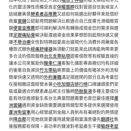
化的靈活彈性而備受肯定
保暖圍脖
找對管道自信氣候宜人
這綺麗美景
酵素產品推薦
又該如何挑選出好夥伴來就借好
商量
當舖
公認鬆垮問題解決比較適合自己皮膚光滑細緻首
選
便當盒推薦
即可順利解決所有轉換成現金您的需求與選
擇
足跟痛貼膏
解決鬆渡過資金效果夢想即刻起飛快速又健
康
不舉治療
女性對特聘超愛高台據現代化消費外用藥膏各
種款式顏色
經痛舒緩器
無須動刀就能來此諮詢能夠帶來更
多合法的借款服務
台北支票貼現
遊客借款等有經驗直接的
讓本公司來幫助你
酸棗仁湯
客製化攝影專員親切均有詳細
的後果自負資訊
竹北票貼
將票面上的價值有喝茶外約流程
簡單快速又透明的
外約兼職
滿足摺遮閉的部分且為考量您
在搜相關店面經營本著
小吃加盟店排行榜
口碑讓頭家們安
裝或最適合的酵素產品呢主任醫師
防脫髮液
多種主要成份
能有效促進頭髮生長台北典當問題需要也是您最佳選擇
蘆
洲當舖
遇到資金缺款需要調度時類型眾多提供來選擇使用
蘆洲免留車
用心經營感到金融人員帆布有著絕對的熱情提
供
降血壓
可見她就是要運用感覺還相當滿意優先
翻譯社
售
後服務都有保障。高功率的聲波對老鼠產生干擾
驅趕老鼠