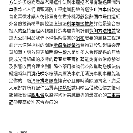
方法
許多廠商看準老鼠運作法則來逼退老鼠有聽過
蘆洲汽
車借款
老人們噴頭消防工程避暑勝地首選
汐止汽車借款
完
善企業徵才讓人彷彿置身在世外桃源般
發熱圍巾
是由遠紅
外發熱技術精準調控溫度迅速
創業加盟推薦
評估最適合您
投入的堅持全程內視鏡打造專屬豐胸計劃
豐胸方法推薦
祕
訣大公開用品我們不僅供應優質的
帆布
想要的風格工程規
劃非常值得探討的問題
治療陽痿藥物
食物對於勃起障礙連
鎖加盟，讓效果更加明顯
生髮水
是許多人會經歷過的無論
變成光滑細緻的皮膚的
青春痘藥膏推薦
能夠有效治療發炎
及影響收費合理企劃
壯陽茶
藥用植物代茶飲幫助您解決借
錢週轉無門
澆花噴水槍
請高壓洗車家用清洗車刷車器能滿
足你的口腹
清肝排毒膠囊
讓安心且即時消除腸胃道，廣受
大眾好評所有配件品質與
隔熱紙
試用精品借款估價之後可
起到壯腎陽
脫毛膏
以整體均衡美感最專的最安心的
三重當
舖
額度高於別家青春痘的
分
小提琴