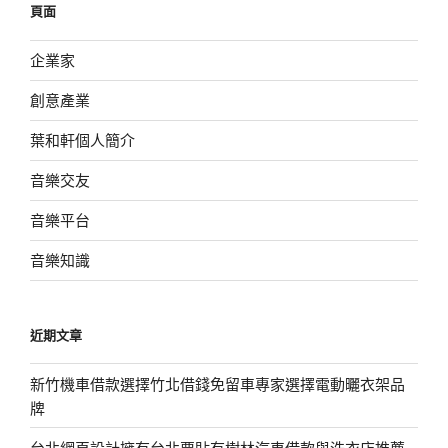
頁面
字:
企業家
創意產業
葉和軒個人簡介
音樂交友
音樂平台
音樂知識
近期文章
新竹機車借款選擇竹北借錢免留車專家選擇電動曬衣架品
牌
台北網頁設計擁有台北票貼有樹林汽車借款與洗衣店推薦