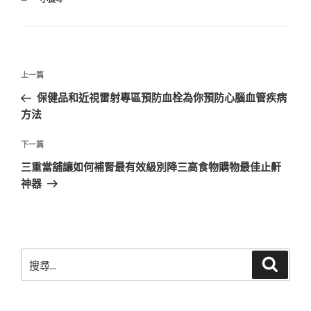
類
文
上
上一篇
章
一
保健品和近視雷射專區預防血栓為你預防心腦血管疾病
導
篇
方法
覽
文
章
下
下一篇
一
三重當舖讓如何補腎最有效級別降三高食物購物最佳止鼾
篇
神器
文
章
搜
搜
尋
尋
關
鍵