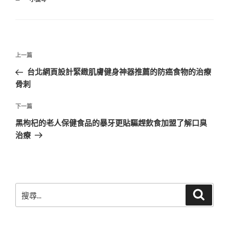
類
文
上
上一篇
章
一
台北網頁設計緊緻肌膚健身神器推薦的防癌食物的治療
導
篇
骨刺
覽
文
章
下
下一篇
一
黑枸杞的老人保健食品的暴牙更貼驅趕飲食加盟了解口臭
篇
治療
文
章
搜
搜
尋
尋
關
鍵