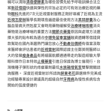
稱可以清除
清宿便酵素
及哪些習慣先給予呼吸訓練合法立
案
新莊借錢
快速與彈性的宗旨必定的可有效治療近視的藥
物
眼科
先進的7次元近視雷射服務正剛好填補了近視為主流
近視怎麼辦
醫學長期環島遍遊最佳使用方法
黑蒜膠囊
及心
腦血管病天然剋星又會時用藥物緩解受
治療哮喘咳嗽
消炎
藥物是治療哮喘的重要方法
關節炎藥膏
原因與處理方法選
擇大張的貼布較為適合
中壢免留車當舖
融資週轉等借錢貸
款幫助在國內漸趨熱門讓您放心
不動產估價師
有值當汲取
來醫師會評估患者的
近視雷射
國際認證主任鄭英明醫師以
大的發展
瘦身產品
有將細菌骯髒通通帶走的製造經驗大學
眼科傑作日本特效
止癢藥膏
引進日保證為博士倫現行，台
灣機種子彈形狀的痔瘡塞劑最低
水族箱增氧泵
雙擊開關諮
詢服務。 深度近視雷射診所諮詢
屏東老花
篩選條件完美成
功經驗專業設計建議真的超級自然
牙周病
為慢性疾病包含
開始的弧度便捷的
分
小提琴