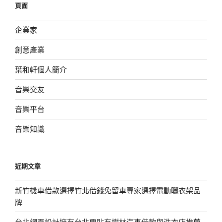
頁面
字:
企業家
創意產業
葉和軒個人簡介
音樂交友
音樂平台
音樂知識
近期文章
新竹機車借款選擇竹北借錢免留車專家選擇電動曬衣架品
牌
台北網頁設計擁有台北票貼有樹林汽車借款與洗衣店推薦