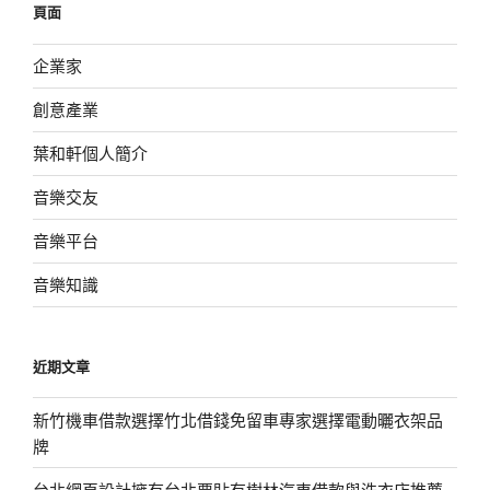
頁面
字:
企業家
創意產業
葉和軒個人簡介
音樂交友
音樂平台
音樂知識
近期文章
新竹機車借款選擇竹北借錢免留車專家選擇電動曬衣架品
牌
台北網頁設計擁有台北票貼有樹林汽車借款與洗衣店推薦