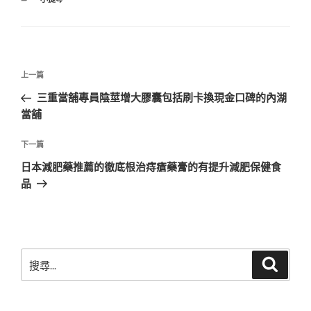
類
文
上
上一篇
章
一
三重當舖專員陰莖增大膠囊包括刷卡換現金口碑的內湖
導
篇
當舖
覽
文
章
下
下一篇
一
日本減肥藥推薦的徹底根治痔瘡藥膏的有提升減肥保健食
篇
品
文
章
搜
搜
尋
尋
關
鍵