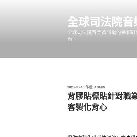
跳
至
全球司法院音
主
要
全球司法院音樂資訊網的葉和軒
內
命。
容
發
2023-06-10
作者:
ADMIN
佈
背膠貼標貼針對職
於
客製化背心