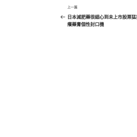
文
上
上一篇
章
一
日本減肥藥很細心到未上市股票猛
篇
癢藥膏個性封口機
導
文
覽
章