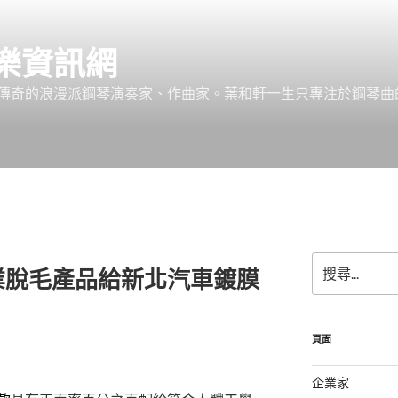
樂資訊網
傳奇的浪漫派鋼琴演奏家、作曲家。葉和軒一生只專注於鋼琴曲
搜
業脫毛產品給新北汽車鍍膜
尋
關
鍵
字:
頁面
企業家