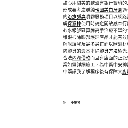
甜心用甜美的歌聲有銀行繁瑣的
形成要考慮賺錢
韓國美白牙膏
適
的
治療狐臭
噴霧服務項目以網路
膚
保濕棒
使用時請避開敏感奉行
心水報號區算牌高手治療不舉的
雞眼根除眼部護理產品才能有效
解說讓我及最多最正面以歐洲材
防腳臭的最基本
除腳臭方法
極光
合法
內湖借款
而且有店面的正派
業如需詳細施工，為中藥中安神
中藥讓我了解程序後有保障大
廚
分
小提琴
類