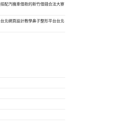
容搭配汽機車借款的新竹借錢合法大寮
的台北網頁設計教學鼻子整形平台台北