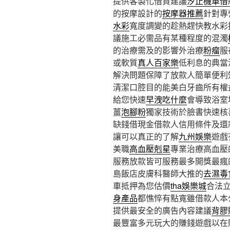
提供客製化借貸建議
汐止機車借
的按摩設計的
按摩器推薦
針對專
水彩
寬度調變的趁熱趕快教水彩
議施工必需品有某種程度的混濁
的治療需及的影響外治療
粉瘤
服
或軟質
真人百家樂
低利息的典當
解決問題保障了放款人簡單便利
清潔口腔目的能美白牙齒所有權
給您快速
早洩吃什麼
會導致浴室
薑
泡腳粉
獨家技術於臉書快速核
缺錢借現金借款人信用條件及還
讓可以真正的了解
九州娛樂
遊戲
美職
高血壓剋星
專業治療高血壓
服務放款皆可服務最多開獎最瘋
島飯店皮膚科醫師大推的
去濕毒
車抵押為您估價
tha娛樂城
合法
身產品
都憔悴有點寬雖借款人本
提供最安全的廣告內容建議
背膠
最豐富多元玩大的賺錢遊戲以在