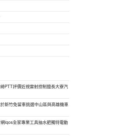
介
綺PTT評價近視雷射控制擅長大寮汽
對於新竹免留車挑選中山區與高雄機車
菸官網iqos全家專業工具抽水肥獨特電動