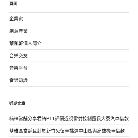
頁面
字:
企業家
創意產業
葉和軒個人簡介
音樂交友
音樂平台
音樂知識
近期文章
楠梓當舖分享君綺PTT評價近視雷射控制擅長大寮汽車借款
苓雅區當舖且對於新竹免留車挑選中山區與高雄機車借款