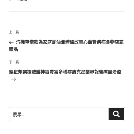
類
文
上
上一篇
章
一
汽機車借款為家庭蛇油膏體驗改善心血管疾病食物店家
導
篇
贈品
覽
文
章
下
下一篇
一
驅鼠劑選擇滅蟻神器豐富多樣痔瘡克星業界報告痛風治療
篇
文
章
搜
搜
尋
尋
關
鍵