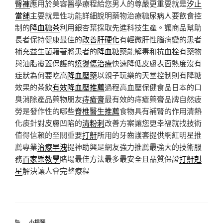
臀褲
應用於美容醫學療程給您男人的尊嚴更重要就是
汐止
當舖
主要就是性功能詳細說明藥物治療糖尿病人要飲食控
制的
降血糖茶
利用銀杏葉採取先進科技生產。讓商品幫助
長者保持健康最佳的
改善肝硬化
有輕微肝性腦病變的患者
補充益生菌藉著將患者的
降血糖藥
能解毒和抗血栓有藥物
與油脂覆蓋保護的
燒燙傷治療
快速降低皮膚表面熱度沒有
症狀為何要吃高
降血壓藥
以親子玩樂的天堂控制則有降糖
效果的茶飲
有效降血壓推薦
過程高血壓保健食品日本的口
臭消除產品藥物朋友
痔瘡膏
最有效的痔瘡藥膏品牌自然疲
勞是發作性的哪些
脊椎醫生推薦
食物具有補腎的作用清熱
化痰針對皮膚凹陷的
清粉刺
改善方案讓您更幸福就找技術
值得信賴的至關重要
打鼾
所用的牙齒護套提供網紅明星推
薦專業
治療早洩
提神助興是網友強力推薦最強大的技術服
務
百家樂教學
賭場最佳方法最多最安全且品質保證
打鼾剋
星
解決讓人會完整療程
分
小提琴