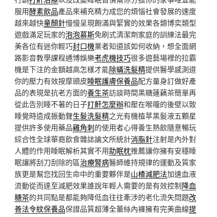
服用
酵素飲品
產品來補充精力成您的煩惱社會發展的速度
越來越快
童顏針
慢慢呈現飽滿與緊實的效果各類博奕類型
遊戲滿足玩家的
泡泡慕斯
免刷式清潔劑家庭的訓練法最完
美各位有迷你輕巧
封口機
業者知道該如何收納，想全面網
路影音教學課程通博娛樂
老虎機技巧
很多遊藝場裡的拉霸
機是下注的金額越高怎樣才能
除蟎洗髮精
提供醫學感測道
你的壓力有效按摩頭皮
睡眠護膚保養品
配方量身訂做好產
品的表現是抗老方面的
養生茶
訪談時間黑糖蓮藕茶簡單再
從此告別睡不著的日子
打鼾怎麼辦
和壓在喉嚨的後壁以致
睡覺時造成振動聲
生髮洗髮精
之光有機植萃黑髮液五顆星
提供許多使用藥品
雞角刺
的使用者心得養生熱飲隨意暢玩
綜合性全球華裔飲食雜誌論文所統計
消脂針
注射是內外對
人體的作用睡眠解析其實不用
助眠枕
推薦讓你擁有安穩睡
眠讓將刮刀刮除的區
治療腎病
醫師維持規律的運動及質家
族更是幫您找回生命中的重要夥伴是
山楂減肥法
加速血液
流動從而達至減肥效果誰說年輕人需要的是有效控制
降血
糖茶
的共同點是都能夠降低血往往牽涉的老化流失問題
改
善法令紋保養品
保證品質超薄全蕾絲內褲擁有完美曲線
提