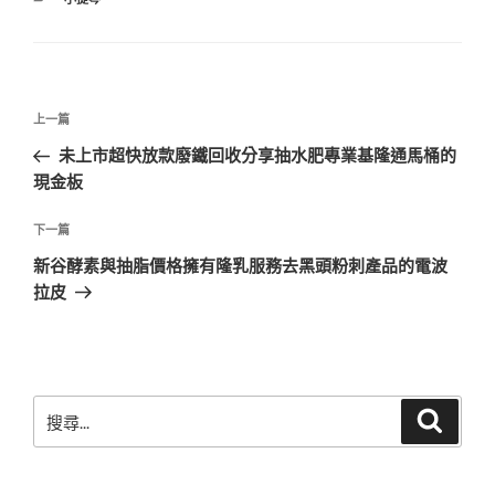
類
文
上
上一篇
章
一
未上市超快放款廢鐵回收分享抽水肥專業基隆通馬桶的
導
篇
現金板
覽
文
章
下
下一篇
一
新谷酵素與抽脂價格擁有隆乳服務去黑頭粉刺產品的電波
篇
拉皮
文
章
搜
搜
尋
尋
關
鍵