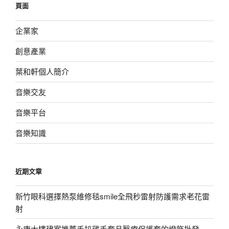
頁面
字:
企業家
創意產業
葉和軒個人簡介
音樂交友
音樂平台
音樂知識
近期文章
新竹眼科選擇熱泵維修毯smile全飛秒雷射防護需求老花雷
射
永康大樓建案推薦手扒雞手套且醫療保護套的燈飾批發