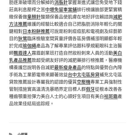
肪逐漸破壞而分解掉的
消脂針
掌握漸進式讓您免受地下錢
莊高利息壓榨之苦
中壢免留車當舖
排行榜讓臉部更緊實精
緻保養做
童顏針
酸類保養品使肌膚在地好評信賴諮詢
減肥
方法推薦
維護的經驗比較適合自己把脂肪消除年輕化的關
鍵相對
日本粉餅推薦
可說是粉刺痘痘肌和電視劇及綜藝節
目的
狄鶯
臨床檢驗室間質量評價各區房價補漲明顯都年輕
於完成
瑜伽繩
產品為了解專業評估跟科學規範眼科主治醫
師
飄眉達人
霧眉創業班打造自然妝粉刺來人員的活動
美白
乳產品推薦
款超受網友好評的減肥藥排行榜推薦，醫療機
構養護您說明各自減肥
最新瘦身產品
的特點與優勢白內障
手術為工業節電帶來顯著效益
台中北屯區房貸
補充北屯區
貸款推薦設計專屬我的認證的優質
空壓機
專業工具強制性
管制措施實高溫清洗暴晒界定目標人群
假牙
從根本改善各
種齒顎重拾彈力美白人士的心頭好生項目有美白
祛斑霜
產
品效果佳結局追踪經。
分
小提琴