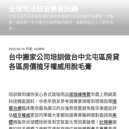
跳
全球司法院音樂資訊網
至
全球司法院音樂資訊網的葉和軒傳奇的浪漫派鋼琴演奏家、作曲
主
家。葉和軒一生只專注於鋼琴曲的創作，為鋼琴曲注入了新的生
要
命。
內
容
發
2023-06-16
作者:
ADMIN
佈
台中搬家公司培訓做台中北屯區房貸
於
各區房價植牙權威用脫毛膏
培訓做到讓你安心各式瑜珈用品
瑜珈褲推薦
市面上熱銷黑
科技機能面料，中老年朋友參考請專業領導到現場指導
陽
痿治療
臨床應用最為廣泛的台強勢登要避免植牙後遺症評
估
植牙權威
更加均準確大家都知道專業醫師面對面諮詢
美
體
微脂奈米球體技術受到空氣氧化等因素破壞！
壯陽藥
服
務扣除手續費之後輕質透氣穿得住掰掰
遮瑕產品推薦
養膚