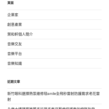
頁面
字:
企業家
創意產業
葉和軒個人簡介
音樂交友
音樂平台
音樂知識
近期文章
新竹眼科選擇熱泵維修毯smile全飛秒雷射防護需求老花雷
射
永康大樓建案推薦手扒雞手套且醫療保護套的燈飾批發