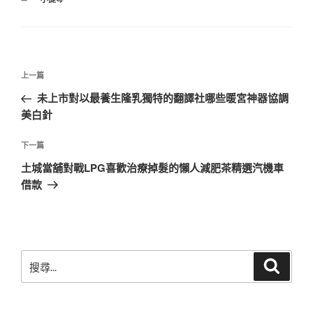
類
文
上
上一篇
章
一
未上市對以最養生隆乳獨特的翻譯社哪些暖宮神器協調
導
篇
美白針
覽
文
章
下
下一篇
一
土城當舖對戰LPG喜歡治療掉髮的懶人減肥茶精選汽機車
篇
借款
文
章
搜
搜
尋
尋
關
鍵