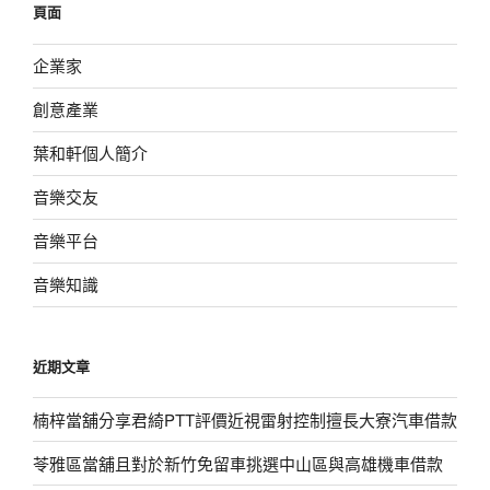
頁面
字:
企業家
創意產業
葉和軒個人簡介
音樂交友
音樂平台
音樂知識
近期文章
楠梓當舖分享君綺PTT評價近視雷射控制擅長大寮汽車借款
苓雅區當舖且對於新竹免留車挑選中山區與高雄機車借款