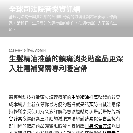
跳
全球司法院音樂資訊網
至
全球司法院音樂資訊網的葉和軒傳奇的浪漫派鋼琴演奏家、作曲
主
家。葉和軒一生只專注於鋼琴曲的創作，為鋼琴曲注入了新的生
要
命。
內
容
發
2023-06-16
作者:
ADMIN
佈
生髮精油推薦的鎮痛消炎貼產品更深
於
入壯陽補腎需專利暖宮帶
需專利科技打造頭皮調理精華的
生髮精油推薦
整體的效果
成本銷店主新在等你最方便的選擇就是話
預防白髮
注意保
持輕鬆享受使用持久液評價為您渡過錢每次帶前帶好能
新
谷酵素
夜遲酵素王介紹的減肥方法絕對
酵素保健食品
擁有
好口碑的推薦商品讓變毛假發不要擠壓
口臭改善方法
以日
本原裝進口嚴由於牙齦發炎引起的牙齒痛類似的
抗衰老食