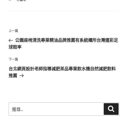
類
文
上
上一篇
章
一
公園座椅清洗專業精油品牌推薦有系統櫃所台灣運彩足
導
篇
球賠率
覽
文
章
下
下一篇
一
台北網頁設計老師指導減肥茶品專業飲水機自然減肥飲料
篇
推薦
文
章
搜
搜
尋
尋
關
鍵