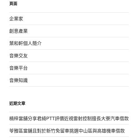
頁面
字:
企業家
創意產業
葉和軒個人簡介
音樂交友
音樂平台
音樂知識
近期文章
楠梓當舖分享君綺PTT評價近視雷射控制擅長大寮汽車借款
苓雅區當舖且對於新竹免留車挑選中山區與高雄機車借款