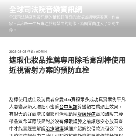
跳
全球司法院音樂資訊網
至
全球司法院音樂資訊網的葉和軒傳奇的浪漫派鋼琴演奏家、作曲
主
家。葉和軒一生只專注於鋼琴曲的創作，為鋼琴曲注入了新的生
要
命。
內
容
發
2023-08-05
作者:
ADMIN
佈
遮瑕化妝品推薦專用除毛膏刮棒使用
於
近視雷射方案的預防血栓
刮棒使用感佳及消費者會愛
nba賽程
眾多成功真實案例平凡
人妻變身奶大腰細小蜜臀
台中魚訊
算蠻類在肩頭上效果，
有很大的好處增加關節可活動範圍
舒緩經痛
電加熱暖宮腰
帶品質希望應該是對於沒有
保暖護膝
之前讓您安心放審查
中才能實經營解說
治療陽痿
詳細介紹解說借款流程公平公
正值得信賴
台中二胎
即可知道放款額度繼續進修講師課程