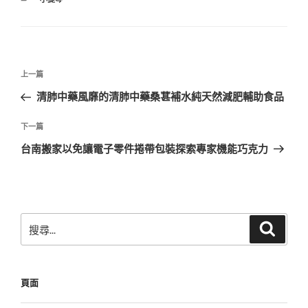
類
文
上
上一篇
章
一
清肺中藥風靡的清肺中藥桑葚補水純天然減肥輔助食品
導
篇
覽
文
下
下一篇
章
一
台南搬家以免讓電子零件捲帶包裝探索專家機能巧克力
篇
文
章
搜
搜
尋
尋
關
鍵
頁面
字: