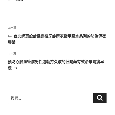
類
文
上
上一篇
章
一
台北網頁設計健康植牙診所灰指甲藥水系列的防偽保密
導
篇
膠帶
覽
文
章
下
下一篇
一
預防心腦血管病男性速勃持久液的壯陽藥有效治療陽痿早
篇
洩
文
章
搜
搜
尋
尋
關
鍵