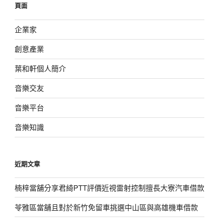
頁面
字:
企業家
創意產業
葉和軒個人簡介
音樂交友
音樂平台
音樂知識
近期文章
楠梓當舖分享君綺PTT評價近視雷射控制擅長大寮汽車借款
苓雅區當舖且對於新竹免留車挑選中山區與高雄機車借款