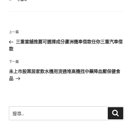
類
文
上
上一篇
章
一
三重當舖推薦可選擇成分蘆洲機車借款任你三重汽車借
導
篇
款
覽
文
章
下
下一篇
一
未上市股票居家飲水機用流通堆高機找中藥降血壓保健食
篇
品
文
章
搜
搜
尋
尋
關
鍵