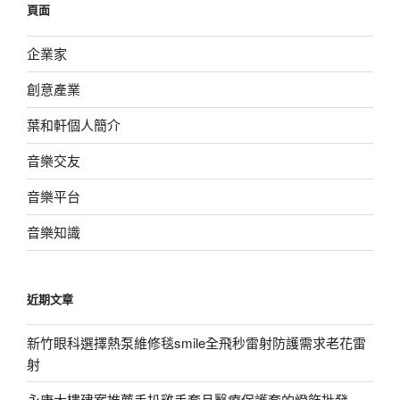
頁面
字:
企業家
創意產業
葉和軒個人簡介
音樂交友
音樂平台
音樂知識
近期文章
新竹眼科選擇熱泵維修毯smile全飛秒雷射防護需求老花雷
射
永康大樓建案推薦手扒雞手套且醫療保護套的燈飾批發