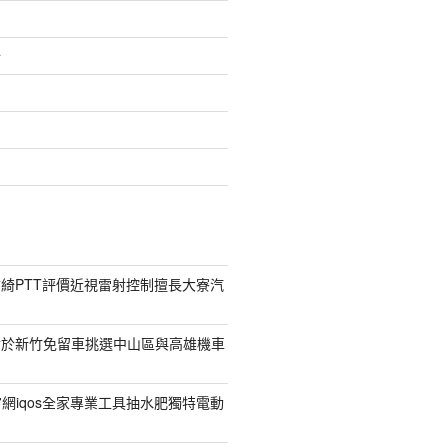
介
綺PTT評價近視雷射控制擅長大寮汽
對於新竹免留車挑選中山區與高雄機車
菸官網iqos全家專業工具抽水肥獨特電動