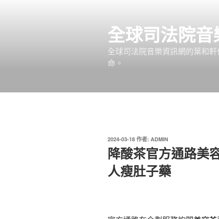
跳
至
全球司法院音
主
要
全球司法院音樂資訊網的葉和軒
內
命。
容
發
2024-03-18
作者:
ADMIN
佈
降酸茶官方通路美
於
人瘦肚子藥