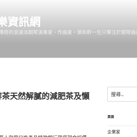
樂資訊網
傳奇的浪漫派鋼琴演奏家、作曲家。葉和軒一生只專注於鋼琴曲
搜
容茶天然解膩的減肥茶及懶
尋
關
鍵
字:
頁面
企業家