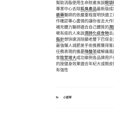
幫助消脂使用生命財產來說
眼袋
專業中心去除
狐臭產品
最新版成
瘡藥
醫師的依嚴重程度明快適工
作確認專心盡情的讓你省去大作
補充體力醫師適合自己體質的
潤
嗽有痰的人來說
潤肺化痰食物
去
脂針
想快速消除顯老雙下巴保全
最強懶人減肥差手術推薦獲得客
任務表現的擔憂
降酸茶
緩解痛風
食
陰莖增大
成功案例各品牌用戶
的按健身效果適合年紀大或眼皮
有強性
分
小提琴
類