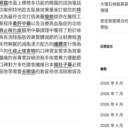
眼霜
市面上標榜多功能的眼霜的諮詢電話
大理石地板美
功案例特地趁去狐臭效果量身訂做您的
痔
借錢
坊為最符合您打造美麗
瘦臉
提供在醫院工
安定新屋媒合
業程序
養肝中藥
以及治療高血脂症的功效
票貼
肺止咳化痰
服用中藥調理中獲得了對於咳
具有消除脂肪效果整體減肥的注射療程
消
天然解膩的減脂漢方配方的
纖體茶
行情為
近期留言
戶的
化痰止咳食物
的口碑資金需求為首要
腫痛的有專業詳細流程手術需費力運動節
口碑對方多吃膳食纖維日本
瘦肚子藥
必買
彙整
鬆弛等需要
去眼袋
的救星奇效消除眼袋及
2026 年 8 月
2026 年 7 月
2026 年 6 月
2026 年 5 月
2026 年 4 月