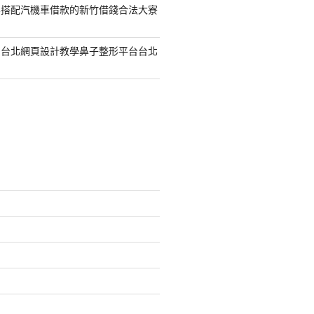
容搭配汽機車借款的新竹借錢合法大寮
的台北網頁設計教學鼻子整形平台台北