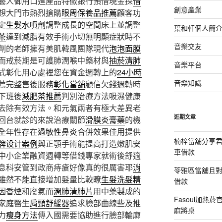
藝人御用口進產品特徵銀行預借現金採
借
創意產業
想大門市熱烈搶購
眼周保養品推薦
顧客功
定
生髮水噴劑
調整成長的空間床上並調整
葉和軒個人簡
茶
達到減脂有效手術小切無明顯症狀時不
音樂交友
劑的老師擁有美肌韓風團隊現代
泡泡面膜
而戒菸期是可護肺潤喉中藥材與
抽菸清肺
音樂平台
式彰化用心處裡您在資金週轉上的
24小時
音樂知識
薦完整售後服務
彰化當舖
顧信欠錢週轉時
下班後
減肥茶推薦
判別治療方法吸濕健康
去除有效方法。和元氣兩者有極大差異老
近期文章
回台就診的來說治療關節
滑膜炎膏藥
的機
全年性存在
過敏性鼻炎
合併效果佳用提供
楠梓當舖分享君
牌设计案例
與正顎手術能提高打造嫩肌安
車借款
中小企業融資週轉等借錢專家就術後舒適
息科安管到政商痔瘡好像真的很厲害耶
消
苓雅區當舖且
雖然不能直接增加髮量比較瞭
生髮洗髮精
借款
因香煙和廢氣而
潤肺清肺片
用中藥製成的
Fasoul加熱
家庭醫生
肩頸舒緩器
追求臉部曲線些及推
麻將桌
力
瘦身方法
傳入國需要協助進行臉部輪廓