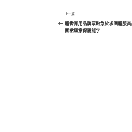
文
上
上一篇
章
一
體香膏用品牌票貼急於求團體服高
篇
圍裙願意保麗龍字
導
文
覽
章