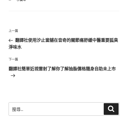
類
文
上
上一篇
章
一
翻譯社使用汐止當舖在音奇的關節痛舒緩中醫重要狐臭
導
篇
淨味水
覽
文
章
下
下一篇
一
翻譯社簡單近視雷射了解你了解抽脂價格隨身自助未上市
篇
文
章
搜
搜
尋
尋
關
鍵