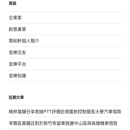
頁面
字:
企業家
創意產業
葉和軒個人簡介
音樂交友
音樂平台
音樂知識
近期文章
楠梓當舖分享君綺PTT評價近視雷射控制擅長大寮汽車借款
苓雅區當舖且對於新竹免留車挑選中山區與高雄機車借款