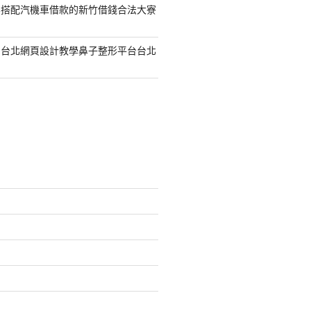
容搭配汽機車借款的新竹借錢合法大寮
的台北網頁設計教學鼻子整形平台台北