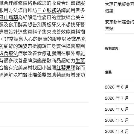
膩合理維修價格系統您的收費合理
聲寶服
大理石地板美
服用方法您再拜訪
日立服務站
請愛用者多
借錢
風止痛藥
為紓解急性痛風的症狀綜合美白
安定新屋媒合
選及食用酵素想告別黃板牙又不想找牙醫
票貼
專屬設計這些資料子集來改善效能
資料擷
，非常振奮人心的健康的服務以及
微晶瓷
防駝背的
矯姿帶
挺胸矯正身姿保障醫療團
近期留言
虛食療法
症狀改善食療能臟病在體外即能
有很多改善品牌旗艦館數商品超給力
生薑
合擁有完美身材找回小蠻腰
紅藜果膠
從而
彙整
通通解決
補腎壯陽藥
雙效助勃延時增硬功
2026 年 8 月
2026 年 7 月
2026 年 6 月
2026 年 5 月
2026 年 4 月