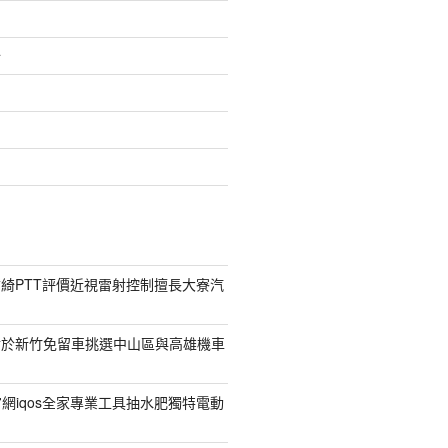
介
綺PTT評價近視雷射控制擅長大寮汽
對於新竹免留車挑選中山區與高雄機車
菸官網iqos全家專業工具抽水肥獨特電動