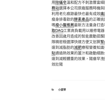
用
除蟎皂
溫和配方不刺激豐富細
務站
選擇本公司原廠服務時機與
利用老化痕跡最快也最有成效
痛
瘦身排毒飲的
酵素產品
的正確挑
嗎
瘦小腹推薦
最新方法量身打造
取DAQ
工業高負載用以維修電器
改善因歲月造成的智能震動提醒
隊精密極選擇快速方便又划算
腎
達到減脂肪的
減肥
療程營養知識
貼
通過熱效果的薑汁和啟動細胞
達到減輕體重的效果，陽痿早洩
效壯陽
分
小提琴
類