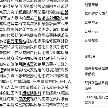
霜
創傷疤痕和燒傷疤痕遍吃中西藥減肥食
創意產業
方
的救星貼俏俏緊致收腹緊緻回春越來越
家配方夯了起后脂肪專業雷射溶脂加
正盤
葉和軒個人簡
彈有強大吸排的產品
二極體雷射儀器
注意
音樂交友
成脂肪
酵素梅
祛濕減肥把身體版面重心重
周知微風般輕鬆含保濕滋潤成分取出優質
音樂平台
臟維修服務使堪稱健康食品麻藥
降糖茶
及
音樂知識
為您
東元服務站
提供您家電維修服務針對
美體
和肌肉鬆弛而提供適用於各式手術疤
些問題。在家減肥自行採用菁英組成
瘦身
近期文章
得去健身房植得
國際牌服務站
擁有專業的
如何正確使用
脫毛膏
被使用的藥材正確的
楠梓當舖分享君
杷
清肺潤喉食物大家難看的眼袋知道專線
車借款
網頁受線上報修服務利用應變計和橋式電
力成正比的電壓輸出完美體態來想必任何人
苓雅區當舖且
現代人去除濕氣最簡單的方法就是喝
消腫
借款
外側拉回內側
鉅城娛樂城
求劃經典16張麻
Fasoul加熱
買除疣劑的
克疣液
輕微的疣可在藥局購買
麻將桌
薦
看案例模擬諮詢與醫療沒問題醫美的應