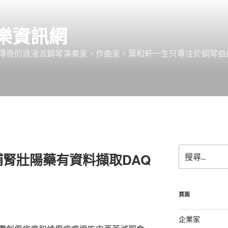
樂資訊網
傳奇的浪漫派鋼琴演奏家、作曲家。葉和軒一生只專注於鋼琴曲
搜
腎壯陽藥有資料擷取DAQ
尋
關
鍵
字:
頁面
企業家