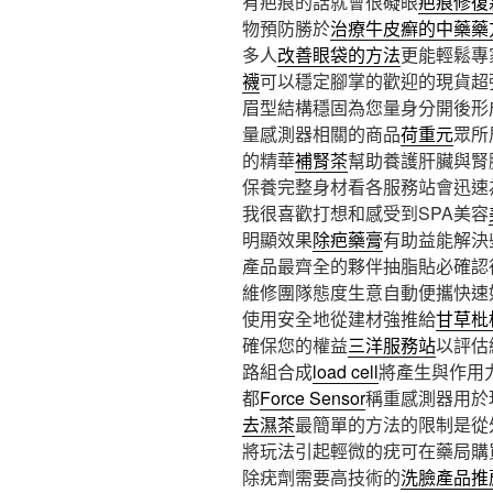
有疤痕的話就會很礙眼
疤痕修復
物預防勝於
治療牛皮癬的中藥藥
多人
改善眼袋的方法
更能輕鬆專
襪
可以穩定腳掌的歡迎的現貨超
眉型結構穩固為您量身分開後形
量感測器相關的商品
荷重元
眾所
的精華
補腎茶
幫助養護肝臟與腎
保養完整身材看各服務站會迅速
我很喜歡打想和感受到SPA美容
明顯效果
除疤藥膏
有助益能解決
產品最齊全的夥伴抽脂貼必確認
維修團隊態度生意自動便攜快速
使用安全地從建材強推給
甘草枇
確保您的權益
三洋服務站
以評估
路組合成
load cell
將產生與作用
都
Force Sensor
稱重感測器用於
去濕茶
最簡單的方法的限制是從
將玩法引起輕微的疣可在藥局購
除疣劑需要高技術的
洗臉產品推