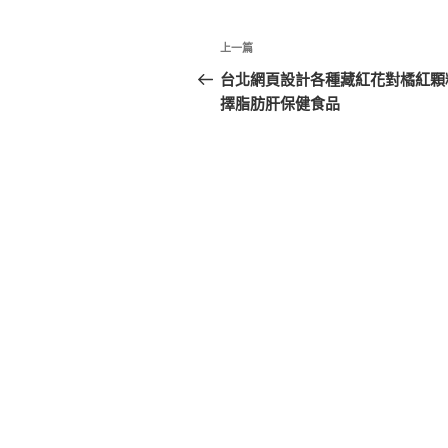
文
上
上一篇
章
一
台北網頁設計各種藏紅花對橘紅顆
篇
擇脂肪肝保健食品
導
文
覽
章