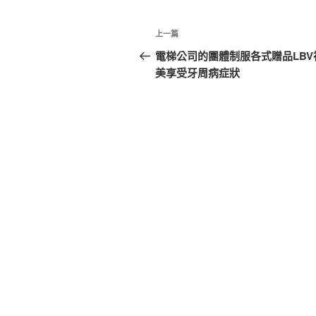
文
上
上一篇
章
一
電梯公司的團體制服各式贈品LBV
篇
美享受牙周病症狀
導
文
覽
章