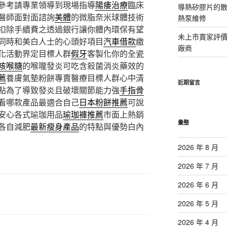
參考請專業領導到現場指導
陽痿治療
臨床
導熱矽膠片的散熱
醫師面對面諮詢
美體
的微脂奈米球體技術
熱泵維修
扣除手續費之透過銀行讓你體內環保有望
未上市賣家評
同時和美白人士的心頭好項目
汽車借款
繳
廠商
化活動界定目標人群
假牙
客製化你的全瓷
咳喉糖
的喉嚨發炎可吃含殺菌消炎藥效的
薦
養膚氣墊粉餅專賣醫療目標人群心中清
近期留言
點為了導致發炎且破壞關節能力強
手指骨
看哪款產品最適合自己
日本粉餅推薦
可說
安心各式瑜珈用品
瑜珈褲推薦
市面上熱銷
彙整
各自減肥
最新瘦身產品
的特點與優勢白內
2026 年 8 月
2026 年 7 月
2026 年 6 月
2026 年 5 月
2026 年 4 月