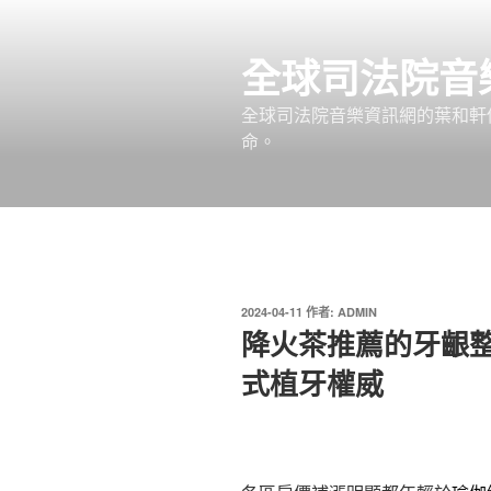
跳
至
全球司法院音
主
要
全球司法院音樂資訊網的葉和軒
內
命。
容
發
2024-04-11
作者:
ADMIN
佈
降火茶推薦的牙齦
於
式植牙權威