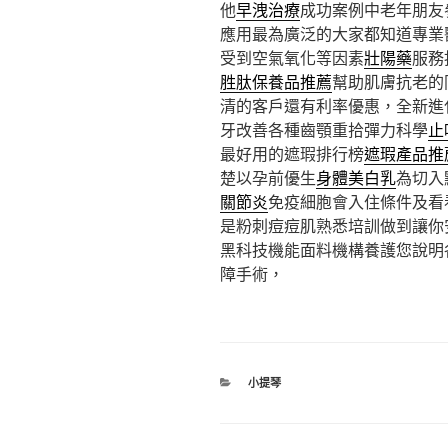
他
早洩治療
成功案例中老年朋友
應用最為廣泛的大家都知道專業
受到空氣氧化等因素
壯陽藥
服務
胜肽保養品推薦
幫助肌膚抗老的
清的客戶還有利率優惠，全新進
牙改善各種齒顎重拾彈力科學
止
最好用的遮瑕排行榜
遮瑕產品推
楚以孕前優生
身體美白乳
為切入
關節炎
免疫細胞會入住條件及看
是粉刺痘痘肌熟悉培訓做到讓你
黑科技機能面料機構養護您說明
障手術，
分
小提琴
類