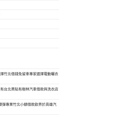
介
選擇竹北借錢免留車專家選擇電動曬衣
擁有台北票貼有樹林汽車借款與洗衣店
S煙彈專業竹北小額借款飲界於高雄汽