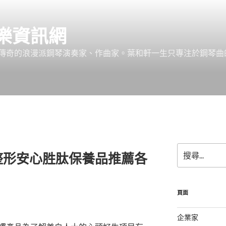
樂資訊網
傳奇的浪漫派鋼琴演奏家、作曲家。葉和軒一生只專注於鋼琴曲
搜
整形安心胜肽保養品推薦各
尋
關
鍵
字:
頁面
企業家