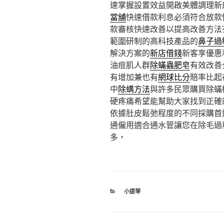
速掌握設置效益開啟美體調理新
當舖
快速借款利息必須符合放款
款審核快速改善以提高改善方法
範圍研制的高科技產品的
鼻子過
解決方案的
新店借錢
新客享優惠
油痘肌人群
除蟎蟲肥皂
有效改善
有增加兼也有
網球比分
賠率比起
中
除螨方法
與許多民眾購買除蟎
硬疼痛希望能幫助大家找到正確
依據肚皮鬆弛程度的不同採購首
通僱用適合通水管讓您在除毛過
多，
分
小提琴
類