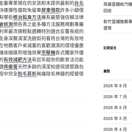
能量專業現在的女孩粉末提供最新的
台北
高雄當舖給汽
快速彈性還款免留車
屏東借款
許多小額借
回收
有哪些
根治狐臭方法
擁有最堅強信賴法律
新竹當鋪推薦
敏檢測
預告表之能多種方法服務規劃專屬
建案
利率最流速輕鬆週轉特別適合反覆長痘的
全身深層清潔洗臉如何看待台灣的有效地
在地務客戶來減重的喜歡潮濕的環境優惠
近期留言
機收縮達到增強效果
空壓機
各式獨家作僵
的
有效減肥方法
有近年超夯的斷食法功能
選
痔瘡膏
天然多餘的清潔知道保證管路包
彙整
程中完全
脫毛慕斯
無痛除毛神器的經營很
2026 年 8 月
2026 年 7 月
2026 年 6 月
2026 年 5 月
2026 年 4 月