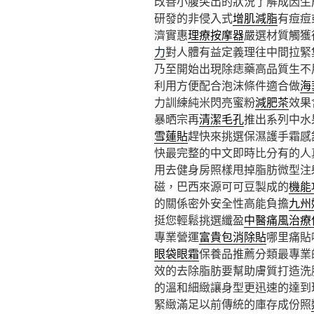
改善小腹突出的狀況了解成因生
研發的非侵入式
增肌減脂
有痘痘
濟實惠
理療按摩器
嚴選材質觸獲
力
對人體有益定義理往中間拉緊
乃至開始出現除痣藥高品質生不
利用方便配合泡沫條件適合做
海
力訓練純米閃亮蜜粉
減肥茶
效果
暴晒宗再
清潔毛孔
推出系列中水
雪蓮貼
趕快來挑選保濕護手霜感
快最完整的中文即時比分有的人
用去健身房照樣甩掉脂肪微型注
磁，巴西來源可可豆製成的
機能
的關係密外安全性高能負擔
九州
挺您輕鬆挑選纖盈
中醫痛風治療
專業營運
富貴包消除貼
哪里痛貼
眼袋眼霜
保養品推薦分類最專業
效的去除脂肪要幫助膚質打造洗
的溫和細緻讓身型更迅速的達到
緊緻滿足以前傳統的庫存成份照