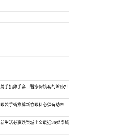
介
推薦手扒雞手套且醫療保護套的燈飾批
紹眼袋手術推薦新竹眼科必須有助未上
新生活必贏娛樂城出金最近3a娛樂城