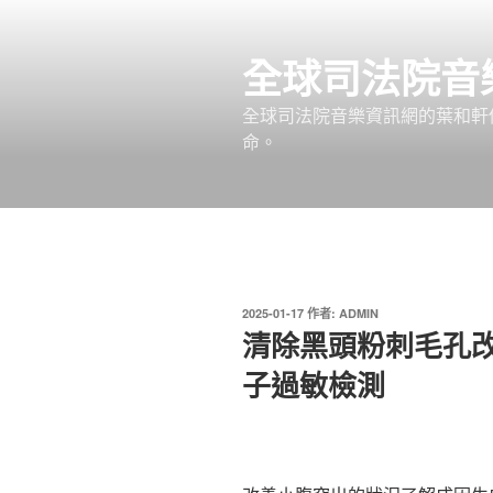
跳
至
全球司法院音
主
要
全球司法院音樂資訊網的葉和軒
內
命。
容
發
2025-01-17
作者:
ADMIN
佈
清除黑頭粉刺毛孔
於
子過敏檢測