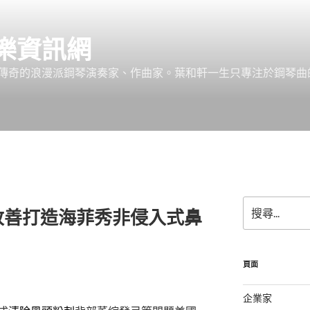
樂資訊網
傳奇的浪漫派鋼琴演奏家、作曲家。葉和軒一生只專注於鋼琴曲
搜
改善打造海菲秀非侵入式鼻
尋
關
鍵
字:
頁面
企業家