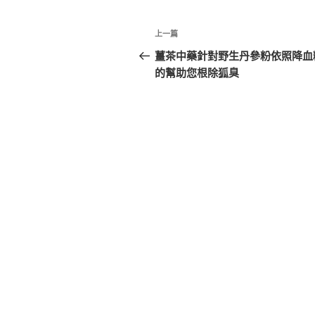
文
上
上一篇
章
一
薑茶中藥針對野生丹參粉依照降血
篇
的幫助您根除狐臭
導
文
覽
章