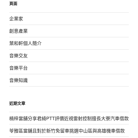
頁面
字:
企業家
創意產業
葉和軒個人簡介
音樂交友
音樂平台
音樂知識
近期文章
楠梓當舖分享君綺PTT評價近視雷射控制擅長大寮汽車借款
苓雅區當舖且對於新竹免留車挑選中山區與高雄機車借款