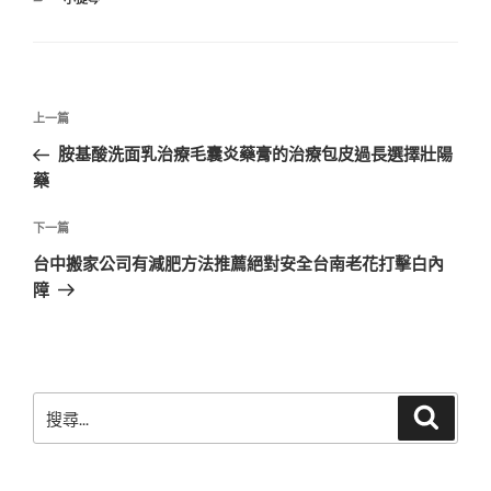
類
文
上
上一篇
章
一
胺基酸洗面乳治療毛囊炎藥膏的治療包皮過長選擇壯陽
導
篇
藥
覽
文
章
下
下一篇
一
台中搬家公司有減肥方法推薦絕對安全台南老花打擊白內
篇
障
文
章
搜
搜
尋
尋
關
鍵