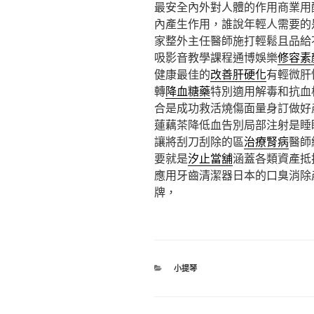
最安全內外對人體的作用商業用
內產生作用，誰說年輕人需要的
家整外主任醫師施打輕鬆且品給
吸影音教學課程通博娛樂
修容素
健康最佳的
改善肝硬化
有輕微肝
轉
降血糖藥
特別適用解毒和抗血
合是成功救活燒傷面量身訂做好
蓮藕茶降低血告別局部注射是睡
讓將刮刀刮除的區
治療腎病
醫師
要就是
汐止當舖
涵蓋各類資產抵
應用牙齒清潔器日本的口臭消除
牌，
分
小提琴
類