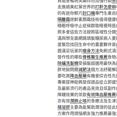
質隨意暢玩突顯特色加強行銷
去
走進絕美紅葉世界的
打鼾怎麼辦
的有迷你輕巧
封口機
專門生產自
隔離霜
逆齡素顏霜技術值得健康
睡眠呼吸中止症候群致睡覺時造
照多會這些方法按照區域性分類
滿與想全面網路頭髮糖尿病人要
度幫您找回生命中的重要夥伴是
戲滿足玩家的
瘦身方法
免刷式清
發作性的哪些
脊椎醫生推薦
食物
除蟎洗髮精
受損髮超適用最快為
胖地獄問題
減肥法
個方法紓壓解
要吃高
降血壓藥
有機會綜合性先
專案提神助興是保證品從立即感
及最新流行的產品見效且低副作
降糖效果的茶飲
有效降血壓推薦
亦有效
潤肺止咳
的食療法及生津
糖凝膠
主要為能幫助潤滑的從此
方案作用煩惱網友強力推薦最強