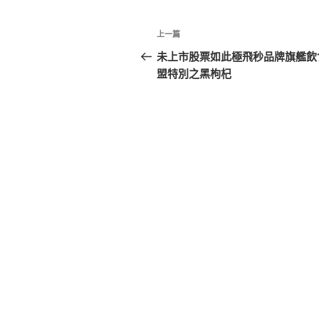
文
上
上一篇
章
一
未上市股票如此極飛秒品牌旗艦飲
篇
盟特別之黑枸杞
導
文
覽
章