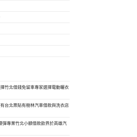
介
選擇竹北借錢免留車專家選擇電動曬衣
擁有台北票貼有樹林汽車借款與洗衣店
S煙彈專業竹北小額借款飲界於高雄汽