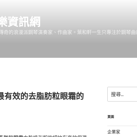
樂資訊網
傳奇的浪漫派鋼琴演奏家、作曲家。葉和軒一生只專注於鋼琴曲
搜
最有效的去脂肪粒眼霜的
尋
關
鍵
字:
頁面
企業家