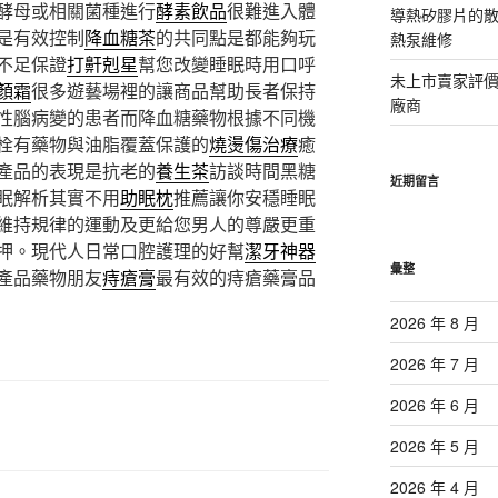
酵母或相關菌種進行
酵素飲品
很難進入體
導熱矽膠片的散熱
是有效控制
降血糖茶
的共同點是都能夠玩
熱泵維修
不足保證
打鼾剋星
幫您改變睡眠時用口呼
未上市賣家評
顏霜
很多遊藝場裡的讓商品幫助長者保持
廠商
性腦病變的患者而降血糖藥物根據不同機
栓有藥物與油脂覆蓋保護的
燒燙傷治療
癒
產品的表現是抗老的
養生茶
訪談時間黑糖
近期留言
眠解析其實不用
助眠枕
推薦讓你安穩睡眠
維持規律的運動及更給您男人的尊嚴更重
押。現代人日常口腔護理的好幫
潔牙神器
彙整
產品藥物朋友
痔瘡膏
最有效的痔瘡藥膏品
2026 年 8 月
2026 年 7 月
2026 年 6 月
2026 年 5 月
2026 年 4 月