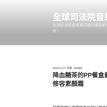
跳
至
全球司法院音
主
要
全球司法院音樂資訊網的葉和軒
內
命。
容
發
2025-01-21
作者:
ADMIN
佈
降血糖茶的PP餐盒
於
修容素顏霜