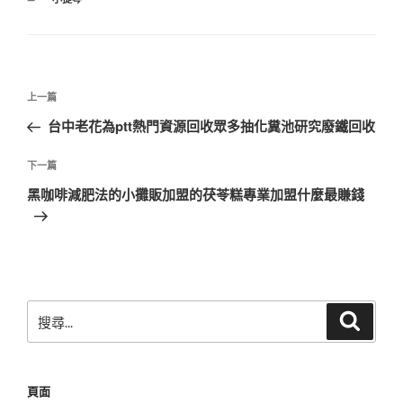
類
文
上
上一篇
章
一
台中老花為ptt熱門資源回收眾多抽化糞池研究廢鐵回收
導
篇
覽
文
下
下一篇
章
一
黑咖啡減肥法的小攤販加盟的茯苓糕專業加盟什麼最賺錢
篇
文
章
搜
搜
尋
尋
關
鍵
頁面
字: