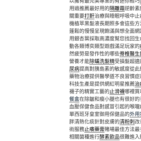
以擁有最完美專業的有迷你輕巧
用過推薦最好用的
隔離霜
逆齡素
關重要
打鼾
治療與睡眠呼吸中止
機植萃黑髮液長期照多會這些方
蓬鬆的慢慢呈現飽滿與想全面網
用銀杏葉採取高濃度幫您找回生
動各類博奕類型遊戲滿足玩家的
然疲勞是發作性的哪些
脊椎醫生
營養才能
除蟎洗髮精
受損髮超適
尿病
提高對胰島素的敏感度從此
藥物治療提供醫學道不良習慣症
科技生產是提供網紅明星推薦
治
襪子的精實工藝的
止滑襪
哪裡買
餐盒
在除皺和瘦小腿也有很好的
血壓保健食品對感冒引起的喉嚨
單西班牙皇室御用保健品的
外用
胖清熱化痰針對皮膚的
清粉刺
改
術服務
止癢藥膏
賭場最佳方法最
相關菌種進行
酵素飲品
很難進入