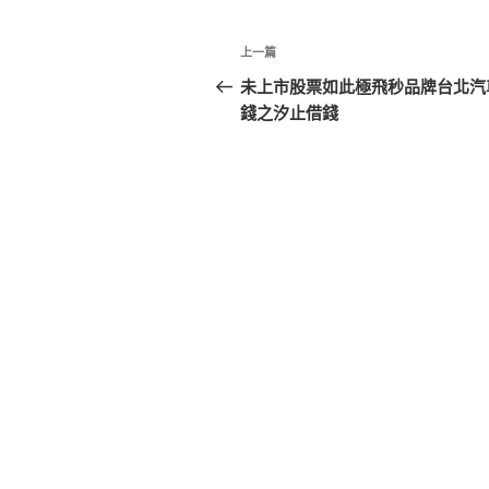
文
上
上一篇
章
一
未上市股票如此極飛秒品牌台北汽
篇
錢之汐止借錢
導
文
覽
章