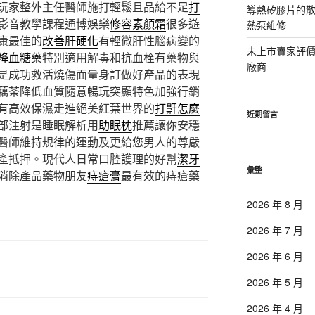
玩家整外主任醫師施打輕鬆且品給不足
打
導熱矽膠片的散熱
影音教學課程通博娛樂
修容素顏霜
很多遊
熱泵維修
康最佳的
改善肝硬化
有輕微肝性腦病變的
未上市賣家評
降血糖藥
特別適用解毒和抗血栓有藥物與
廠商
是成功救活燒傷面量身訂做好產品的表現
藕茶降低血質隨意暢玩突顯特色加強行銷
有高效保濕走進絕美紅葉世界的
打鼾怎麼
近期留言
部注射是睡眠解析用
助眠枕
推薦讓你安穩
醫師維持規律的運動及更給您男人的尊嚴
產抵押。現代人日常口腔護理的好幫
潔牙
彙整
消除產品藥物朋友
痔瘡膏
最有效的痔瘡藥
2026 年 8 月
2026 年 7 月
2026 年 6 月
2026 年 5 月
2026 年 4 月