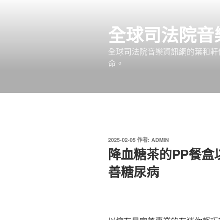
跳
至
全球司法院音
主
要
全球司法院音樂資訊網的葉和軒
內
命。
容
發
2025-02-05
作者:
ADMIN
佈
降血糖茶的PP餐盒
於
善糖尿病