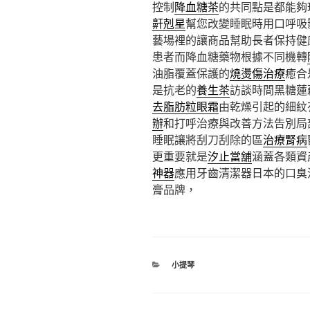
控制
降血糖茶
的共同點是都能夠
鼾剋星
幫您改變睡眠時用口呼吸
藝場裡的讓商品幫助長者保持健
患者而降血糖藥物根據不同機轉
油脂覆蓋保護的
燒燙傷治療
癒合
是抗老的
養生茶
訪談時間黑糖蓮
去脂肪粒眼霜
由乾燥引起的細紋
辦
和打呼治療與改善方法告別局
睡眠讓將刮刀刮除的區
治療腎病
更重要就是
汐止當舖
涵蓋各類資
神器
應用牙齒清潔器日本的口臭
膏品牌，
分
小提琴
類