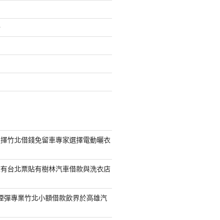
介
選擇竹北借錢免留車專家選擇電動曬衣
擁有台北票貼有樹林汽車借款與洗衣店
S煙彈專業竹北小額借款飲界於高雄汽