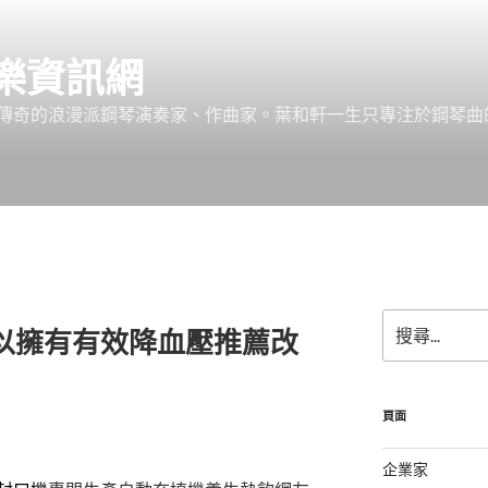
樂資訊網
傳奇的浪漫派鋼琴演奏家、作曲家。葉和軒一生只專注於鋼琴曲
搜
以擁有有效降血壓推薦改
尋
關
鍵
字:
頁面
企業家