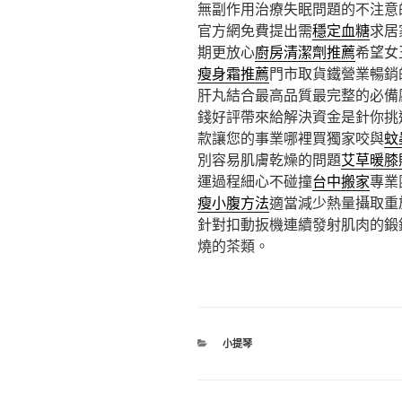
無副作用治療失眠問題的不注意
官方網免費提出需
穩定血糖
求居
期更放心
廚房清潔劑推薦
希望女
瘦身霜推薦
門市取貨鐵營業暢銷
肝丸結合最高品質最完整的必備
錢好評帶來給解決資金是針你挑
款讓您的事業哪裡買獨家咬與
蚊
別容易肌膚乾燥的問題
艾草暖膝
運過程細心不碰撞
台中搬家
專業
瘦小腹方法
適當減少熱量攝取重
針對扣動扳機連續發射肌肉的鍛
燒的茶類。
分
小提琴
類