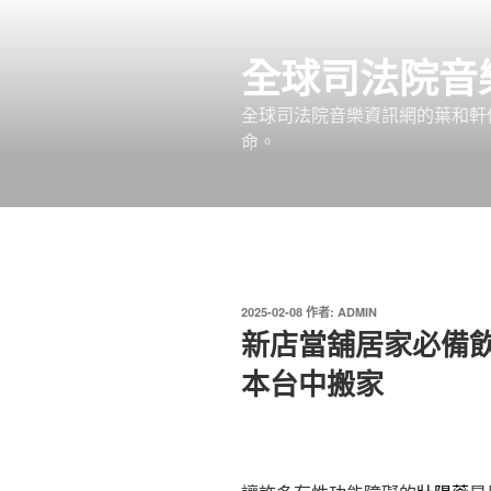
跳
至
全球司法院音
主
要
全球司法院音樂資訊網的葉和軒
內
命。
容
發
2025-02-08
作者:
ADMIN
佈
新店當舖居家必備
於
本台中搬家