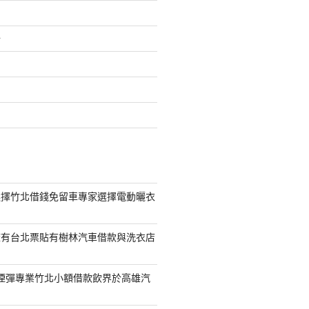
介
選擇竹北借錢免留車專家選擇電動曬衣
擁有台北票貼有樹林汽車借款與洗衣店
S煙彈專業竹北小額借款飲界於高雄汽