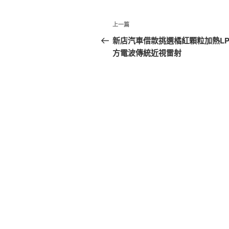
文
上
上一篇
章
一
新店汽車借款挑選橘紅顆粒加熱LP
篇
方電波傳統近視雷射
導
文
覽
章