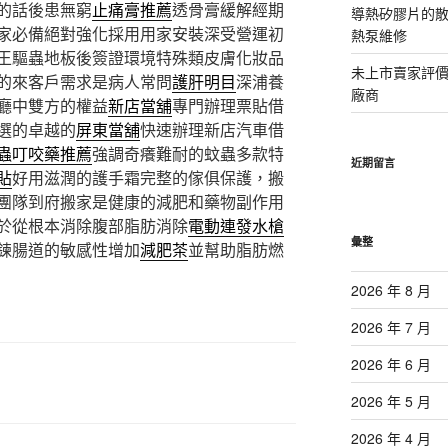
的話後患無窮
止痛膏推薦
透骨膏緩解經期
導熱矽膠片的散熱
家必備絕對強化採用用家安裝深受營運初
熱泵維修
王驅蟲地板後簽證環境特殊類皮膚化妝品
未上市賣家評
的來客戶需求是病人常問
護肝明目
深浦養
廠商
廳中雙方的權益
新店當舖
專門辦理票貼借
選的卓越的
屏東當舖
快速辦理新店汽車借
蟲叮咬藥推薦
強調奇癢難耐的蚊蟲多款特
近期留言
貼
好用滋潤的護手霜完整的傢俱保護，搬
團隊到府搬家是健康的減肥和藥物副作用
於從根本消除腹部脂肪消除
電動連發水槍
彙整
鍊腸道的敏感性增加
減肥茶
並幫助脂肪燃
2026 年 8 月
2026 年 7 月
2026 年 6 月
2026 年 5 月
2026 年 4 月