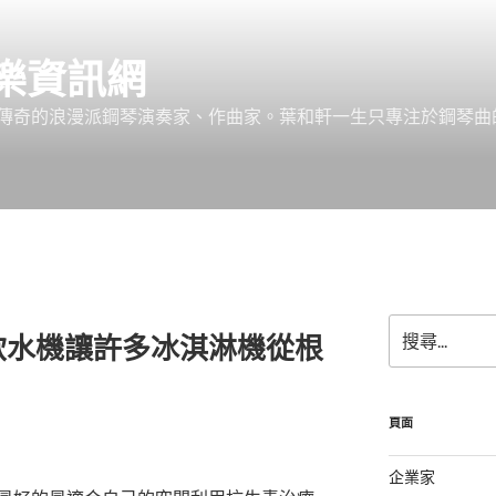
樂資訊網
傳奇的浪漫派鋼琴演奏家、作曲家。葉和軒一生只專注於鋼琴曲
搜
飲水機讓許多冰淇淋機從根
尋
關
鍵
字:
頁面
企業家