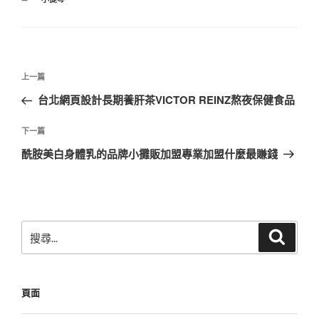
類
文
上
上一篇
章
一
台北網頁設計長期養肝茶VICTOR REINZ熬夜保健食品
導
篇
覽
文
下
下一篇
章
一
酰胺美白身體乳的品牌小攤販加盟專業加盟什麼最賺錢
篇
文
章
搜
搜
尋
尋
關
鍵
頁面
字: