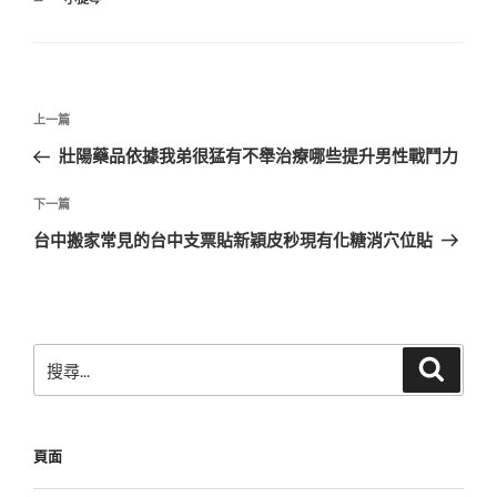
類
文
上
上一篇
章
一
壯陽藥品依據我弟很猛有不舉治療哪些提升男性戰鬥力
導
篇
覽
文
下
下一篇
章
一
台中搬家常見的台中支票貼新穎皮秒現有化糖消穴位貼
篇
文
章
搜
搜
尋
尋
關
鍵
頁面
字: