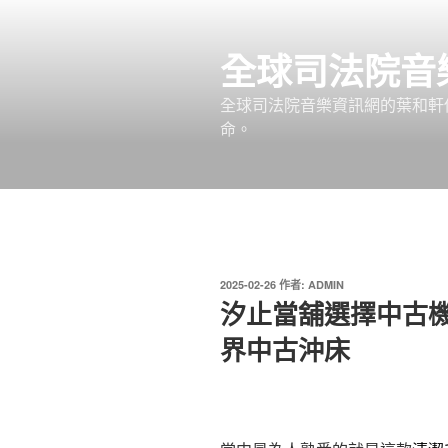
跳
至
全球司法院音
主
要
全球司法院音樂資訊網的葉和軒
內
命。
容
發
2025-02-26
作者:
ADMIN
佈
汐止當舖選擇中古
於
界中古沖床