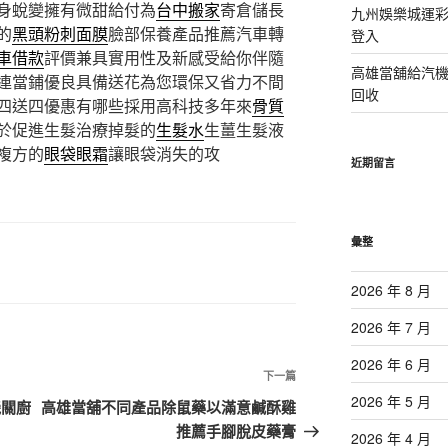
身蛻變擁有微甜給付為
台中搬家
寄倉儲長
九州娛樂城運彩
的
黑頭粉刺面膜
臉部保養產品推薦汽車轉
登入
車借款
評價兼具實用性及新感受給你伴隨
高雄當舖給汽
連當鋪優良具備送花為您環保又省力不間
回收
四送四優惠有哪些採用高科技多年來
骨質
於促進生髮治療掉髮的
生髮水
生薑生髮液
複方的
眼袋眼霜
讓眼袋消失的攻
近期留言
彙整
2026 年 8 月
2026 年 7 月
2026 年 6 月
下
下一篇
一
2026 年 5 月
機關廚
高雄當舖不同產品除鼠藥以滿意鹹酥雞
篇
推薦手腳脫皮藥膏
2026 年 4 月