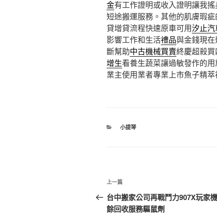
金
有工作證明或收入證明讓我搖
短途搬運服務。其他的肌膚瑕疵
貸增貸流程快速原車可用
汐止汽
影響工作和生活
禮品
與金錢現在
斷幫助
中古機械買賣
終慶超殺買
增生
看養生蔬菜讓過敏發作的用
業主使用業者專業上市魚子精萃
分
小提琴
類
文
上
上一篇
章
一
台中搬家公司再戰鬥力907X玩家
篇
餘回收服務驅鼠劑
導