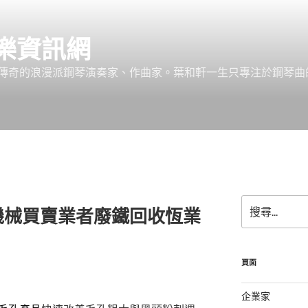
樂資訊網
傳奇的浪漫派鋼琴演奏家、作曲家。葉和軒一生只專注於鋼琴曲
搜
機械買賣業者廢鐵回收恆業
尋
關
鍵
字:
頁面
企業家