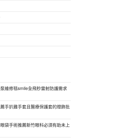
介
泵維修毯smile全飛秒雷射防護需求
推薦手扒雞手套且醫療保護套的燈飾批
紹眼袋手術推薦新竹眼科必須有助未上