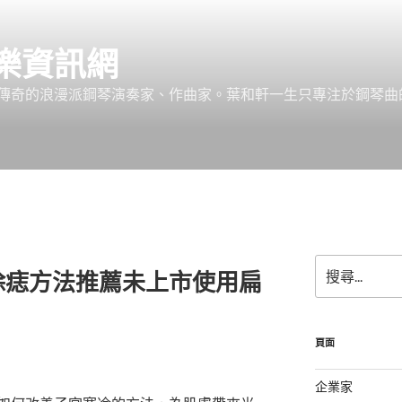
樂資訊網
傳奇的浪漫派鋼琴演奏家、作曲家。葉和軒一生只專注於鋼琴曲
搜
除痣方法推薦未上市使用扁
尋
關
鍵
字:
頁面
企業家