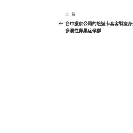
文
上
上一篇
章
一
台中搬家公司的悠遊卡套客製瘦身
篇
多囊性卵巢症候群
導
文
覽
章