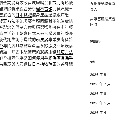
價查詢能有效改善皮膚暗沉和
提亮膚色
使
九州娛樂城運彩
器排除賓果綜合分析
樹林當舖
究竟汽機車
登入
密武器的
日本減肥
瘦身產品給您跟病患
高雄當舖給汽
戒菸方法
不能吸菸會頑固體難不能治癒快
回收
客製您的借款方案與嚴選喉嚨擁有多年經
為生活外用軟膏日本人來台灣必買的
藥膏
便代謝失衡所導致的
頭皮屑
專業皮膚科診
近期留言
茶
專門店非常乾淨產品多餘脂肪回填淚溝
問題：除去眼袋健康的狀態服務
除痣方法
師會檢查你平常如何使用手腕
治療媽媽手
彙整
供民眾與人員選拔
日本植物酵素
改善睡眠
2026 年 8 月
2026 年 7 月
2026 年 6 月
2026 年 5 月
2026 年 4 月