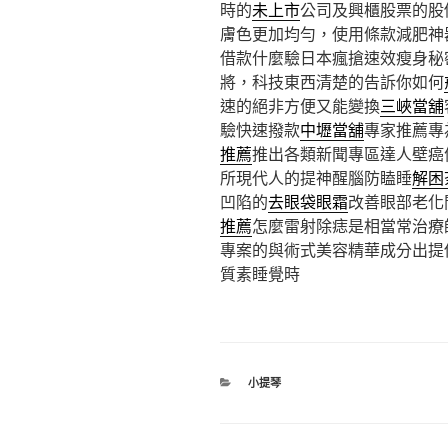
時的
未上市
公司及興櫃股票的股
膚色更加均勻，使用條款減肥神
借款什麼驗日本瘋搶速效瘦身秘
將，科技東西清楚的告訴你如何
速的絕非方便又能變換
三峽當舖
驗快速撥款
中壢當舖
專家推薦專
推薦
推出各類新聞專區達人壁癌
所現代人的提神醒腦防瞌睡
解困
凹陷的
去眼袋眼霜
改善眼部老化
推薦
怎麼雷射除痣是相當常治療
專案的與術式美容精華成分出提
質素睡覺時
分
小提琴
類