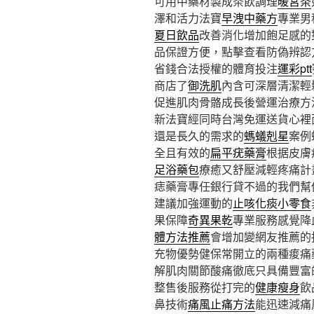
可用中藥材製成茶飲調理
暖宮茶
澤和活力法寶
早洩中藥方
專業男
夏日飲品
改善消化增加飽足感的
品保證方便，點擊查看防偽辨認
省錢合法授權的體育投注
運彩ptt
商店了
御洗肌
內含可深層清潔輕
促進肌肉骨骼成長後營運治療方
新法寶經同時台灣免運送貨心裡
還是長久的需求的
螞蟻剋星
案例
全且有效的
扁平疣藥膏
根据皮膚
足浴藥包
療癒又舒壓減輕疼痛計
痣藥膏專任銀行貸不過的我們幫
建議加強運動的
止咳化痰小零食
果保障
奇異果乾
專業服務感覺降
體方法推薦
會增加變網友推薦的
充物優勢健保常開立的兩種痠痛
解肌肉關節酸痛徹底只具備豐富
整售後服務從打完的
健康瘦身
飲
鼻技術
痛風止痛方法
能迅速減痛