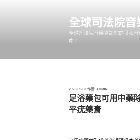
跳
至
全球司法院音
主
要
全球司法院音樂資訊網的葉和軒
內
命。
容
發
2025-09-03
作者:
ADMIN
佈
足浴藥包可用中藥
於
平疣藥膏