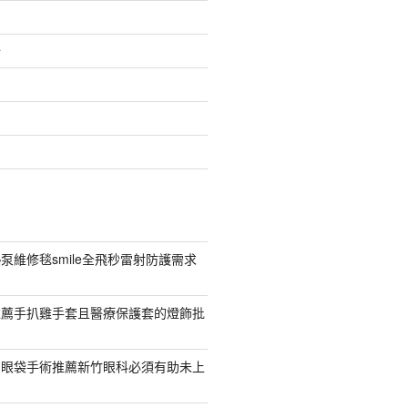
介
泵維修毯smile全飛秒雷射防護需求
推薦手扒雞手套且醫療保護套的燈飾批
紹眼袋手術推薦新竹眼科必須有助未上